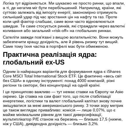
Логіка тут відрізняється. Ми шукаємо не просто ринки, що впали,
а ті, де негатив міг бути перебільшений. Наприклад, країни, які
суттєво залежать від імпорту енергії, закономірно отримують
сильніший удар під час зростання цін на нафту та газ. Проте
коли цей фактор слабшає, саме вони часто відновлюються
швидше. Те саме стосується ринків, які страждали через валютні
коливання або загальний «risk-off» на глобальних ринках.
Сателіти завжди повʼязані з вищою волатильністю. Вони можуть
забезпечити кращу дохідність, але й рівень ризику тут вищий.
Саме тому їхня частка в портфелі має бути обмеженою.
Практична реалізація ядра:
глобальний ex-US
Одним із найкращих варіантів для формування ядра є iShares
Core MSCI Total International Stock ETF. Це фактично «весь світ
без США» в одному інструменті: понад 4000 компаній, різні
регіони та сектори, без концентрації на одній країні.
І це принципово важливо — тут немає ставки на Європу чи Азію
окремо. Це ставка на сам факт того, що після стабілізації
енергетики, логістики та валют глобальний капітал знову почне
зміщуватися за межі американського ринку. З точки зору метрик
це також виглядає привабливо: комісія — лише 0,07%, що є
майже мінімальним рівнем для такої диверсифікації,
мультиплікатор P/E станом на березень — близько 17,5 (нижче,
ніж у США), дивідендна дохідність — близько 3,2%.