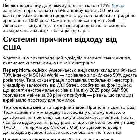
Від лютневого піку до мінімуму падіння склало 12%.
Долар
за цей же період ослаб на 6%, а прибутковість 30-річних
казначейських облігацій продемонструвала найбільше триденне
зростання з 1982 року. Саме тоді зʼявився термін «Sell
America» — ситуація, за якої інвестори одночасно виходять
з американських акцій, облігацій і долара.
Системні причини відходу від
США
Фактори, що прискорили цей відхід від американських активів,
виявилися системними, а не конʼюнктурним:
Перегрітість оцінок.
Американські акції стали складати близько
70% індексу MSCI All World — порівняно з приблизно 50% десять
років тому. Така концентрація поставила глобальних інвесторів
у надмірну залежність від Wall Street, особливо на фоні оцінок,
що досягли екстремальних рівнів. На піку 2025 року S&P 500
торгувався майже за 38 річних прибутків — рівень, що залишив
вкрай мало простору для помилки.
Торговельна війна та тарифний шок.
Прагнення адміністрації
Трампа змінити міжнародну торговельну систему призвело
до зменшення припливу капіталу в американські активи. Навіть
часткове відкочування ряду рішень (що отримало іронічну назву
TACO — Trump Always Chickens Out) не відновило довіри
до передбачуваності американської економічної політики.
Підрив інституційної довіри.
Атаки на незалежність