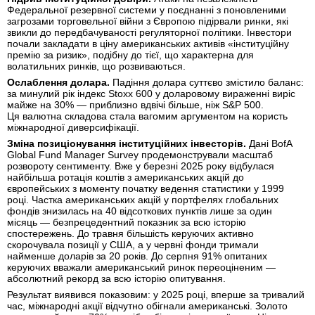
Федеральної резервної системи у поєднанні з поновленими
загрозами торговельної війни з Європою підірвали ринки, які
звикли до передбачуваності регуляторної політики. Інвестори
почали закладати в ціну американських активів «інституційну
премію за ризик», подібну до тієї, що характерна для
волатильних ринків, що розвиваються.
Ослаблення долара.
Падіння долара суттєво змістило баланс:
за минулий рік індекс Stoxx 600 у доларовому вираженні виріс
майже на 30% — приблизно вдвічі більше, ніж S&P 500.
Ця валютна складова стала вагомим аргументом на користь
міжнародної диверсифікації.
Зміна позиціонування інституційних інвесторів.
Дані BofA
Global Fund Manager Survey продемонстрували масштаб
розвороту сентименту. Вже у березні 2025 року відбулася
найбільша ротація коштів з американських акцій до
європейських з моменту початку ведення статистики у 1999
році. Частка американських акцій у портфелях глобальних
фондів знизилась на 40 відсоткових пунктів лише за один
місяць — безпрецедентний показник за всю історію
спостережень. До травня більшість керуючих активно
скорочувала позиції у США, а у червні фонди тримали
найменше доларів за 20 років. До серпня 91% опитаних
керуючих вважали американський ринок переоціненим —
абсолютний рекорд за всю історію опитування.
Результат виявився показовим: у 2025 році, вперше за тривалий
час, міжнародні акції відчутно обігнали американські. Золото