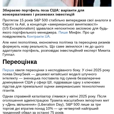
Збираємо портфель поза США: варіанти для
консервативних і ризикових інвестицій
Протягом 15 років S&P 500 стабільно випереджав свої аналоги в
Європі та Азії, а концепція «американської винятковості»
(US Exceptionalism) здавалася непохитною аксіомою для будь-
якого портфельного менеджера.
Пише
Мінфін. Про це
повідомляють
Контракти.UA
.
Але нині геополітика, економічна політика та переоцінка ризиків
формують нову реальність. Що саме змінилося і як до цього
адаптувати портфель, розповідає інвестиційний експерт Микита
Гуппал.
Переоцінка
Перша
хвиля переоцінки з несподіваного боку. У січні 2025 року
поява DeepSeek — дешевої китайської моделі штучного
інтелекту — зненацька поставила під сумнів беззаперечне
домінування США у сфері ШІ, підірвавши одну з ключових
підстав для преміальної оцінки американських технологічних
гігантів.
Однак справжній каталізатор зʼявився у квітні 2025 року. Після
оголошення адміністрацією Трампа масштабних імпортних мит
у «День звільнення» (Liberation Day), S&P 500 лише за три
торгові дні втратив понад 10% — це четвертий найгірший
триденний обвал за останні 75 років.