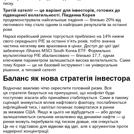
тиску.
Третій сателіт — це варіант для інвесторів, готових до
підвищеної волатильності. Південна Корея
продемонструвала найсильніше падіння — близько 20% від
лютневого піку стало одним із найгірших результатів за останні
роки.
Наразі корейський ринок торгується приблизно на 14% нижче
свого середнього P/E за останні пʼять років, тобто значна
частина негативу вже врахована в цінах. Доступ до цієї ідеї
забезпечує iShares MSCI South Korea ETF. Формально
мультиплікатор P/E збалансовано — близько 17,7, однак
ключовим параметром залишається висока волатильність. Саме
тому Корея — це не базовий інструмент і не універсальне
рішення, а типовий сателіт.
Баланс як нова стратегія інвестора
Водночас важливо чітко окреслити головний ризик. Вся
ця стратегія базується на припущенні, що конфлікт буде
поступово згасати або принаймні стабілізується. Саме в такому
сценарії знижується вплив нафтового фактору, послаблюється
інфляційний тиск, і капітал починає повертатися в ринки
за межами США. Якщо ж цього не відбудеться — або долар
залишатиметься сильним незалежно від динаміки нафти — ці
ринки можуть перебувати під тиском довше, ніж очікується.
Це не є підставою для відмови від ідеї, але є аргументом проти
надмірної концентрації.