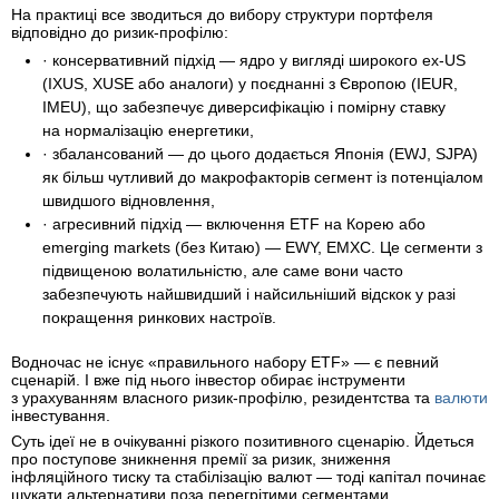
На практиці все зводиться до вибору структури портфеля
відповідно до ризик-профілю:
· консервативний підхід — ядро у вигляді широкого ex-US
(IXUS, XUSE або аналоги) у поєднанні з Європою (IEUR,
IMEU), що забезпечує диверсифікацію і помірну ставку
на нормалізацію енергетики,
· збалансований — до цього додається Японія (EWJ, SJPA)
як більш чутливий до макрофакторів сегмент із потенціалом
швидшого відновлення,
· агресивний підхід — включення ETF на Корею або
emerging markets (без Китаю) — EWY, EMXC. Це сегменти з
підвищеною волатильністю, але саме вони часто
забезпечують найшвидший і найсильніший відскок у разі
покращення ринкових настроїв.
Водночас не існує «правильного набору ETF» — є певний
сценарій. І вже під нього інвестор обирає інструменти
з урахуванням власного ризик-профілю, резидентства та
валюти
інвестування.
Суть ідеї не в очікуванні різкого позитивного сценарію. Йдеться
про поступове зникнення премії за ризик, зниження
інфляційного тиску та стабілізацію валют — тоді капітал починає
шукати альтернативи поза перегрітими сегментами.