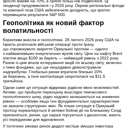
зросло майже на 70%, а срібло більш ніж подвоїлося. Ці
тенденції продовжилися і у 2026 році. Окремі регіональні фонди
та компанії поза США забезпечили дохідність, що кратно
перевищила результати S&P 500.
Геополітика як новий фактор
волатильності
Корективи внесла и геополітика. 28 лютого 2026 року США та
Ізраїль розпочали військові операції проти Ірану,
що спровокувало закриття Ормузької протоки — одного
з найважливіших енергетичних вузлів світу. Ціни на нафту Brent
злетіли вище $100 за барель — найвищий рівень з 2022 року.
Разом із цим впали котирування акцій по всьому світу, включно
з тими фондами, що ще нещодавно демонстрували
надприбутки. Глобальні ринки втратили близько 10%
за березень, а їхня капіталізація скоротилася на $11,5
трильйона.
Однак саме ця ситуація відкриває рідкісне вікно можливостей.
Активи, що пройшли переоцінку внаслідок тимчасового
геополітичного шоку, рідко надовго залишаються на знижених
рівнях — особливо якщо їхні фундаментальні характеристики
не зазнали структурних змін. Як тільки ситуація в Ормузькій
протоці нормалізується й активні бойові дії на Близькому Сході
припиняться, ринки, що наразі торгуються з дисконтом, мають
усі передумови для відновлення.
У поточних умовах ринок дедалі частіше змушує інвестора