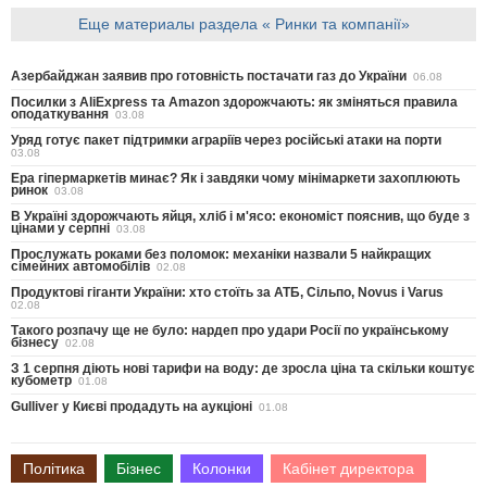
Еще материалы раздела « Ринки та компанії»
Азербайджан заявив про готовність постачати газ до України
06.08
Посилки з AliExpress та Amazon здорожчають: як зміняться правила
оподаткування
03.08
Уряд готує пакет підтримки аграріїв через російські атаки на порти
03.08
Ера гіпермаркетів минає? Як і завдяки чому мінімаркети захоплюють
ринок
03.08
В Україні здорожчають яйця, хліб і м'ясо: економіст пояснив, що буде з
цінами у серпні
03.08
Прослужать роками без поломок: механіки назвали 5 найкращих
сімейних автомобілів
02.08
Продуктові гіганти України: хто стоїть за АТБ, Сільпо, Novus і Varus
02.08
Такого розпачу ще не було: нардеп про удари Росії по українському
бізнесу
02.08
З 1 серпня діють нові тарифи на воду: де зросла ціна та скільки коштує
кубометр
01.08
Gulliver у Києві продадуть на аукціоні
01.08
Політика
Бізнес
Колонки
Кабінет директора