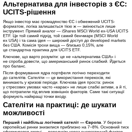
Альтернатива для інвесторів з ЄС:
UCITS-рішення
Якщо інвестор має громадянство ЄС і обмежений UCITS-
форматом, логіка залишається тією ж — змінюється лише
інструмент. Прямий аналог — iShares MSCI World ex-USA UCITS
ETF. Це той самий підхід, той самий бенчмарк (MSCI World
ex USA) і та сама ідея — широкий доступ до developed markets
без США. Комісія трохи вища — близько 0,15%, але
це стандартна практика для UCITS ETF.
Ключове, що варто розуміти: це не «альтернатива США» і
не спроба довести, що американський ринок слабкий. Йдеться
про баланс.
Після формування ядра портфеля логічно переходити
до сателітів. Сателіти — це використання перекосів, які
виникають у кризові періоди. Ключова ідея проста: ринок
у стресових умовах часто «карає» не лише слабкі активи, а й ті,
що потрапили під вплив зовнішніх факторів. Саме такі ситуації
формують найкращі точки входу.
Сателіти на практиці: де шукати
можливості
Перший і найбільш логічний сателіт — Європа
. У березні
європейські ринки знизилися приблизно на 7−8%. Основний тиск
сформувався ззовні — передусім через енергетичний фактор.