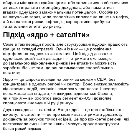
обирати між двома крайнощами: або залишатися в «безпечних»
активах і втрачати потенційну дохідність, або намагатися
вгадати одну ідею з максимальним потенціалом. Особливо
це актуально зараз, коли геополітика впливає не лише на нафту,
а й на валютні ринки, інфляцію, корпоративні прибутки
та загальний апетит до ризику.
Підхід «ядро + сателіти»
Саме в такі періоди прості, але структуровані підходи працюють
краще за складні стратегії. Один із них — це розділення
портфеля на «ядро» та «сателіти». Цей підхід дозволяє
одночасно розв'язати дві задачі — отримати експозицію
до загального відновлення ринків і не втратити можливість
заробити більше там, де ринок тимчасово «перебільшив
негатив».
Ядро — це широка позиція на ринки за межами США, без
концентрації в одному регіоні чи секторі. Воно знижує залежність
від окремих подій, регіонів і помилок у прогнозах. Інвестор
не намагається вгадати, чи швидше відновиться Європа,
чи Японія — він охоплює весь сегмент ex-US і дозволяє
спрацювати «невидимій руці ринку».
Друга складова — сателіти. Якщо ядро — це про стабільність і
широту, то сателіти — це про можливість отримати додаткову
дохідність за рахунок точкових ідей. Це про конкретні регіони, які
постраждали сильніше за інших і можуть продемонструвати
більш різкий відскок.