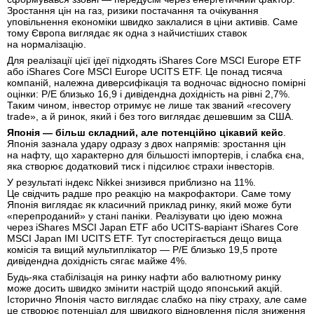
Зростання цін на газ, ризики постачання та очікування
уповільнення економіки швидко заклалися в ціни активів. Саме
тому Європа виглядає як одна з найчистіших ставок
на нормалізацію.
Для реалізації цієї ідеї підходять iShares Core MSCI Europe ETF
або iShares Core MSCI Europe UCITS ETF. Це понад тисяча
компаній, належна диверсифікація та водночас відносно помірні
оцінки: P/E близько 16,9 і дивідендна дохідність на рівні 2,7%.
Таким чином, інвестор отримує не лише так званий «recovery
trade», а й ринок, який і без того виглядає дешевшим за США.
Японія — більш складний, але потенційно цікавий кейс
.
Японія зазнала удару одразу з двох напрямів: зростання цін
на нафту, що характерно для більшості імпортерів, і слабка єна,
яка створює додатковий тиск і підсилює страхи інвесторів.
У результаті індекс Nikkei знизився приблизно на 11%.
Це свідчить радше про реакцію на макрофактори. Саме тому
Японія виглядає як класичний приклад ринку, який може бути
«перепроданий» у стані паніки. Реалізувати цю ідею можна
через iShares MSCI Japan ETF або UCITS-варіант iShares Core
MSCI Japan IMI UCITS ETF. Тут спостерігається дещо вища
комісія та вищий мультиплікатор — P/E близько 19,5 проте
дивідендна дохідність сягає майже 4%.
Будь-яка стабілізація на ринку нафти або валютному ринку
може досить швидко змінити настрій щодо японський акцій.
Історично Японія часто виглядає слабко на піку страху, але саме
це створює потенціал для швидкого відновлення після зниження