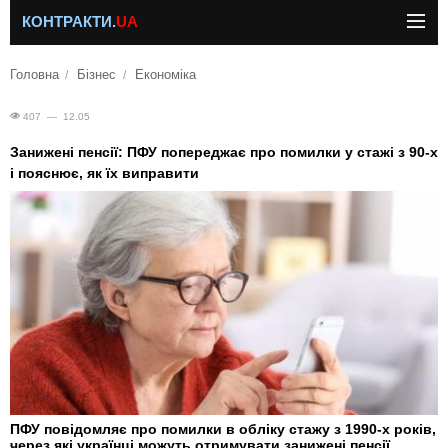
КОНТРАКТИ.
UA
Головна
Бізнес
Економіка
407 — 12.05
Занижені пенсії: ПФУ попереджає про помилки у стажі з 90-х
і пояснює, як їх виправити
ПФУ повідомляє про помилки в обліку стажу з 1990-х років,
через які українці можуть отримувати занижені пенсії.