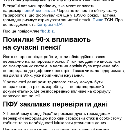
В Україні виявили проблему, яка може впливати
на розмір
пенсійних виплат
. Через неточності в обліку стажу
та заробітків, що формувалися ще у 1990-х роках, частина
громадян ризикує отримувати занижені пенсії.
Пише
ТСН. Про
це повідомляють
Контракти.UA
.
Про це повідомляє
fbc.biz.
Помилки 90-х впливають
на сучасні пенсії
Йдеться про періоди роботи, коли облік здійснювався
переважно на паперових носіях. У той час дані не вносилися
до електронних систем, а частина архівів була втрачена або
не передана до цифрових реєстрів. Також чимало підприємств,
які діяли в 90-х, уже припинили існування.
У результаті деякі роки трудового стажу можуть бути
не враховані, а рівень заробітку — не підтверджений
документально. Це безпосередньо впливає на формулу
нарахування пенсії.
ПФУ закликає перевірити дані
У Пенсійному фонді України рекомендують громадянам
перевірити інформацію про свій страховий стаж в особистому
кабінеті та за необхідності ініціювати уточнення даних.
Підтвердити стаж можна за допомогою трудової книжки,