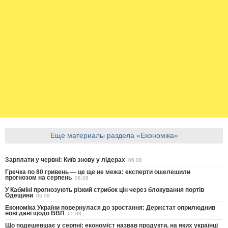
Еще материалы раздела «Економіка»
Зарплати у червні: Київ знову у лідерах
06.08
Гречка по 80 гривень — це ще не межа: експерти ошелешили
прогнозом на серпень
06.08
У Кабміні прогнозують різкий стрибок цін через блокування портів
Одещини
05.08
Економіка України повернулася до зростання: Держстат оприлюднив
нові дані щодо ВВП
05.08
Що подешевшає у серпні: економіст назвав продукти, на яких українці