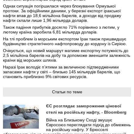
Однак ситуація погіршилася через блокування Ормузької
протоки. За офіційними даними, у березні експорт іракської
нафти впав до 18,6 мільйона барелів, а доходи від продажу
нафти склали лише 1,96 мільярда доларів.
Також падіння прибутків досягло 71% порівняно з лютим, у
лютому країна заробила 6,81 мільярда доларів.
На тлі проблем із морським експортом Ірак також пришвидшує
будівництво стратегічного нафтопроводу до кордону із Сирією.
Очікується, що новий маршрут матиме експортну потужність до
2,5 мільйона барелів на добу та допоможе зменшити залежність
країни від морських шляхів.
Наразі Ірак володіє п’ятими за величиною підтвердженими
запасами нафти у світі – близько 145 мільярдів барелів, що
становить приблизно 9% світових ресурсів.
Статьи по теме
ЄС розглядає замороження цінової
стелі на російську нафту, - Bloomberg
Війна на Близькому Сході змушує
Євросоюз переглядати підхід до обмежень
на російську нафту. У Брюсселі