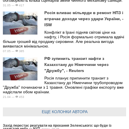
обговорюють кілька сценаріїв зміни чинного механізму санкцій.
31.05 —
417
Росія вливає мільярди в ремонт НПЗ і
втрачає доходи через удари України, -
ISW
Конфлікт в Ірані підняв світові ціни на
нафту, і Росія формально отримала вдвічі
більше грошей від продажу сировини. Але реальна вигода
виявилася мінімальною.
07.05 —
385
РФ зупинить транзит нафти з
Казахстану до Німеччини через
"Дружбу", - Reuters
Росія планує припинити транзит з
Казахстану до Німеччини трубопроводом
"Дружба" починаючи з 1 травня. Оновлені графіки експорту вже
надіслали обом країнам.
21.04 —
453
ЕЩЕ КОЛОНКИ АВТОРА
Захід перестає реагувати на прохання Зеленського: що буде із
захистом неба — NYT
вчера, 16:26