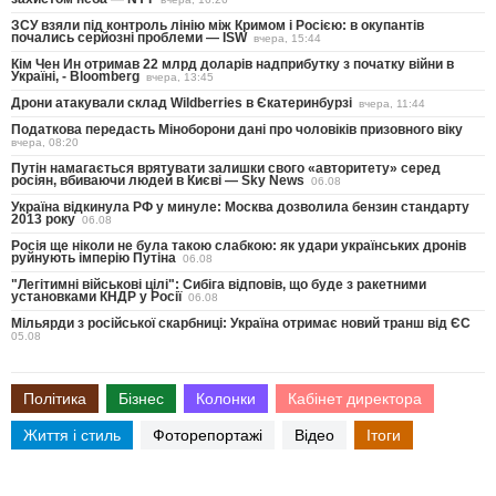
ЗСУ взяли під контроль лінію між Кримом і Росією: в окупантів
почались серйозні проблеми — ISW
вчера, 15:44
Кім Чен Ин отримав 22 млрд доларів надприбутку з початку війни в
Україні, - Bloomberg
вчера, 13:45
Дрони атакували склад Wildberries в Єкатеринбурзі
вчера, 11:44
Податкова передасть Міноборони дані про чоловіків призовного віку
вчера, 08:20
Путін намагається врятувати залишки свого «авторитету» серед
росіян, вбиваючи людей в Києві — Sky News
06.08
Україна відкинула РФ у минуле: Москва дозволила бензин стандарту
2013 року
06.08
Росія ще ніколи не була такою слабкою: як удари українських дронів
руйнують імперію Путіна
06.08
"Легітимні військові цілі": Сибіга відповів, що буде з ракетними
установками КНДР у Росії
06.08
Мільярди з російської скарбниці: Україна отримає новий транш від ЄС
05.08
Політика
Бізнес
Колонки
Кабінет директора
Життя і стиль
Фоторепортажі
Відео
Ітоги