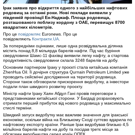
Ірак заявив про відкриття одного з найбільших нафтових
родовищ за останні роки. Нові поклади виявили у
південній провінції Ен-Наджаф. Площа родовища,
розташованого поблизу кордону з ОАЕ, перевищує 8700
квадратних кілометрів.
Про це
повідомляє
Euronews. Про це
повідомляють
Контракти.UA
.
За попередніми оцінками, лише одна розвідувальна ділянка
містить понад 8,8 мільярда барелів нафти. Під час буріння
свердловини Шамс-11 фахівці виявили легку нафту, а стартова
продуктивність свердловини склала 3248 барелів на добу.
Основним партнером Іраку у проєкті стала китайська компанія
ZhenHua Oil. Її дочірня структура Qurnain Petroleum Limited уже
проводить сейсмічні дослідження на території родовища.
Сторони також обговорили прискорення видобутку, а інвестори
подали план швидкого розвитку проєкту.
Міністр нафти Іраку Хаян Абдул Гані провів переговори з
представниками китайської сторони. У Багдаді розраховують
отримати перший прибуток від нового родовища у максимально
стислі терміни.
Швидкий запуск видобутку має важливе значення для іракської
економіки, оскільки війна на Близькому Сході суттєво вдарила по
нафтовому експорту країни. Раніше Ірак видобував близько 4,5
мільйона барелів нафти на добу та посідав третє місце за
обсягами виробництва серед країн ОПЕК.