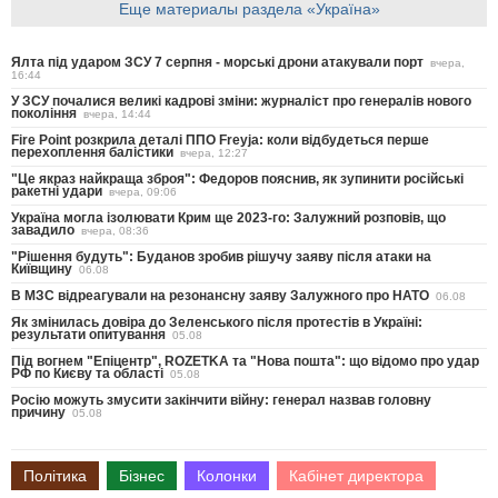
Еще материалы раздела «Україна»
Ялта під ударом ЗСУ 7 серпня - морські дрони атакували порт
вчера,
16:44
У ЗСУ почалися великі кадрові зміни: журналіст про генералів нового
покоління
вчера, 14:44
Fire Point розкрила деталі ППО Freyja: коли відбудеться перше
перехоплення балістики
вчера, 12:27
"Це якраз найкраща зброя": Федоров пояснив, як зупинити російські
ракетні удари
вчера, 09:06
Україна могла ізолювати Крим ще 2023-го: Залужний розповів, що
завадило
вчера, 08:36
"Рішення будуть": Буданов зробив рішучу заяву після атаки на
Київщину
06.08
В МЗС відреагували на резонансну заяву Залужного про НАТО
06.08
Як змінилась довіра до Зеленського після протестів в Україні:
результати опитування
05.08
Під вогнем "Епіцентр", ROZETKA та "Нова пошта": що відомо про удар
РФ по Києву та області
05.08
Росію можуть змусити закінчити війну: генерал назвав головну
причину
05.08
Політика
Бізнес
Колонки
Кабінет директора