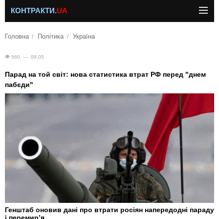
КОНТРАКТИ.
UA
Головна
Політика
Україна
560 — 09.05
Парад на той світ: нова статистика втрат РФ перед "днем
пабєди"
Генштаб оновив дані про втрати росіян напередодні параду
і перемир’я.