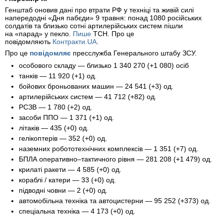
Генштаб оновив дані про втрати РФ у техніці та живій силі
напередодні «Дня пабєди» 9 травня: понад 1080 російських
солдатів та близько сотні артилерійських систем пішли
на «парад» у пекло.
Пише
ТСН. Про це
повідомляють
Контракти.UA
.
Про це
повідомляє
пресслужба Генерального штабу ЗСУ.
особового складу — близько 1 340 270 (+1 080) осіб
танків — 11 920 (+1) од.
бойових броньованих машин — 24 541 (+3) од.
артилерійських систем — 41 712 (+82) од.
РСЗВ — 1 780 (+2) од.
засоби ППО — 1 371 (+1) од.
літаків — 435 (+0) од.
гелікоптерів — 352 (+0) од.
наземних робототехнічних комплексів — 1 351 (+7) од.
БПЛА оперативно–тактичного рівня — 281 208 (+1 479) од.
крилаті ракети — 4 585 (+0) од.
кораблі / катери — 33 (+0) од.
підводні човни — 2 (+0) од.
автомобільна техніка та автоцистерни — 95 252 (+373) од.
спеціальна техніка — 4 173 (+0) од.