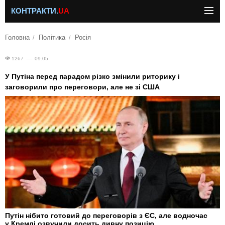
КОНТРАКТИ.
UA
Головна
Політика
Росія
1267 — 09.05
У Путіна перед парадом різко змінили риторику і
заговорили про переговори, але не зі США
Путін нібито готовий до переговорів з ЄС, але водночас
у Кремлі озвучили досить дивну позицію.