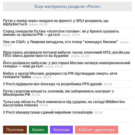
Еще материалы раздела «Росія»
Путін у паніці через невдачі на фронті: у WSJ розкрили, що
відбувається
вчера, 19:16
Серед генералів Путіна «полетіли голови»: як у Кремлі шукають
винних за провали РФ — деталі
вчера, 18:15
Уже не США: у Лаврова вигадали, хто тепер "командує Києвом"
вчера,
15:27
Ярославль розірвали потужні вибухи: палає ключовий НПЗ, російська
ППО збила дрони просто на будинки
вчера, 11:45
Його розірвало вибухом: у ресторані Москви загинув новопризначений
генерал — нові деталі
вчера, 10:44
Вибух у центрі Москви: держреєстр РФ підтвердив смерть зятя
генерала Чайка
вчера, 08:50
У Росії підірвали міл-блогера та розробника FPV-дронів
05.08
Путін скоротив кількість злочинів, які забороняють контракт з
Міноборони РФ
05.08
Тульська область Росії опинилася під ударом, на складі Wildberries
масштабна пожежа
05.08
У Росії збанкрутував єдиний виробник телевізорів
05.08
Політика
Бізнес
Колонки
Кабінет директора