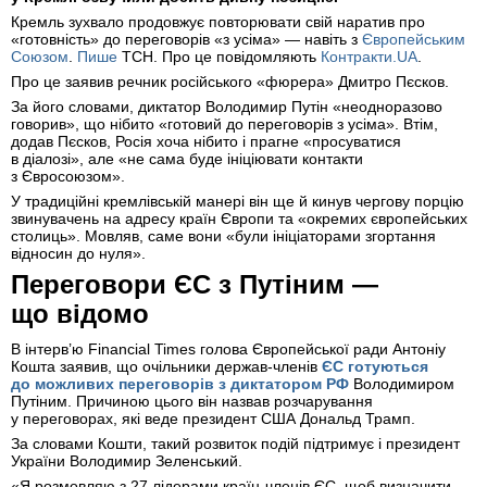
Кремль зухвало продовжує повторювати свій наратив про
«готовність» до переговорів «з усіма» — навіть з
Європейським
Союзом
.
Пише
ТСН. Про це повідомляють
Контракти.UA
.
Про це заявив речник російського «фюрера» Дмитро Пєсков.
За його словами, диктатор Володимир Путін «неодноразово
говорив», що нібито «готовий до переговорів з усіма». Втім,
додав Пєсков, Росія хоча нібито і прагне «просуватися
в діалозі», але «не сама буде ініціювати контакти
з Євросоюзом».
У традиційні кремлівській манері він ще й кинув чергову порцію
звинувачень на адресу країн Європи та «окремих європейських
столиць». Мовляв, саме вони «були ініціаторами згортання
відносин до нуля».
Переговори ЄС з Путіним —
що відомо
В інтерв’ю Financial Times голова Європейської ради Антоніу
Кошта заявив, що очільники держав-членів
ЄС готуються
до можливих переговорів з диктатором РФ
Володимиром
Путіним. Причиною цього він назвав розчарування
у переговорах, які веде президент США Дональд Трамп.
За словами Кошти, такий розвиток подій підтримує і президент
України Володимир Зеленський.
«Я розмовляю з 27 лідерами країн-членів ЄС, щоб визначити