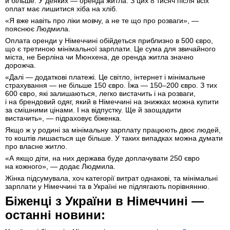
й більше. У деяких — оренда житла. З цих 8 тисяч після всіх
оплат має лишитися хіба на хліб.
«Я вже навіть про ліки мовчу, а не те що про розваги», —
пояснює Людмила.
Оплата оренди у Німеччині обійдеться приблизно в 500 євро,
що є третиною мінімальної зарплати. Це сума для звичайного
міста, не Берліна чи Мюнхена, де оренда житла значно
дорожча.
«Далі — додаткові платежі. Це світло, інтернет і мінімальне
страхування — не більше 150 євро. Їжа — 150–200 євро. З тих
600 євро, які залишаються, легко вистачить і на розваги,
і на брендовий одяг, який в Німеччині на знижках можна купити
за смішними цінами. І на відпустку. Ще й заощадити
вистачить», — підраховує біженка.
Якщо ж у родині за мінімальну зарплату працюють двоє людей,
то коштів лишається ще більше. У таких випадках можна думати
про власне житло.
«А якщо діти, на них держава буде доплачувати 250 євро
на кожного», — додає Людмила.
Жінка підсумувала, хоч категорії витрат однакові, та мінімальні
зарплати у Німеччині та в Україні не підлягають порівнянню.
Біженці з України в Німеччині —
останні новини: