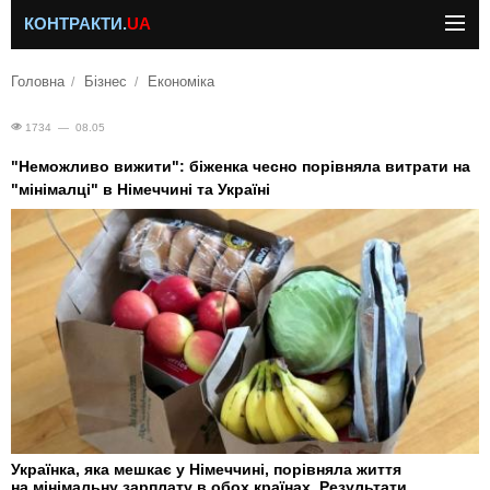
КОНТРАКТИ.
UA
Головна
Бізнес
Економіка
1734 — 08.05
"Неможливо вижити": біженка чесно порівняла витрати на
"мінімалці" в Німеччині та Україні
Українка, яка мешкає у Німеччині, порівняла життя
на мінімальну зарплату в обох країнах. Результати