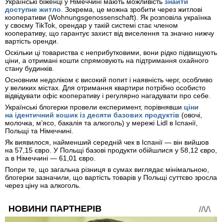
Українські біженці у Німеччині мають можливість
знайти
доступне житло
. Зокрема, це можна зробити через житлові
кооперативи (Wohnungsgenossenschaft). Як розповіла українка
у своєму TikTok, орендар у такій системі стає членом
кооперативу, що гарантує захист від виселення та значно нижчу
вартість оренди.
Оскільки ці товариства є неприбутковими, вони рідко підвищують
ціни, а отримані кошти спрямовують на підтримання охайного
стану будинків.
Основним недоліком є високий попит і наявність черг, особливо
у великих містах. Для отримання квартири потрібно особисто
відвідувати офіс кооперативу і регулярно нагадувати про себе.
Українські блогерки провели експеримент, порівнявши
ціни
на ідентичний кошик із десяти базових продуктів
(овочі,
молочка, м’ясо, бакалія та алкоголь) у мережі Lidl в Іспанії,
Польщі та Німеччині.
Як виявилося, найменший середній чек в Іспанії — він вийшов
на 57,15 євро. У Польщі базові продукти обійшлися у 58,12 євро,
а в Німеччині — 61,01 євро.
Попри те, що загальна різниця в сумах виглядає мінімальною,
блогерки зазначили, що вартість товарів у Польщі суттєво зросла
через ціну на алкоголь.