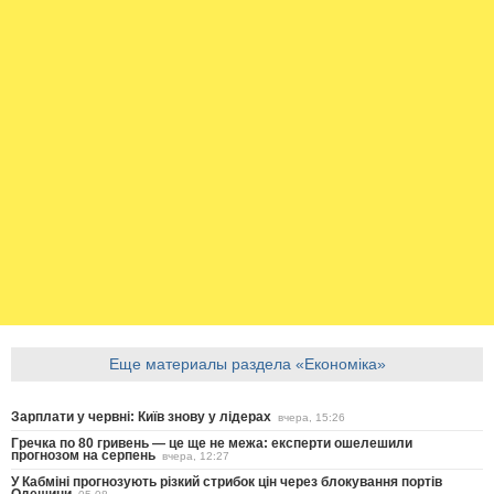
Еще материалы раздела «Економіка»
Зарплати у червні: Київ знову у лідерах
вчера, 15:26
Гречка по 80 гривень — це ще не межа: експерти ошелешили
прогнозом на серпень
вчера, 12:27
У Кабміні прогнозують різкий стрибок цін через блокування портів
Одещини