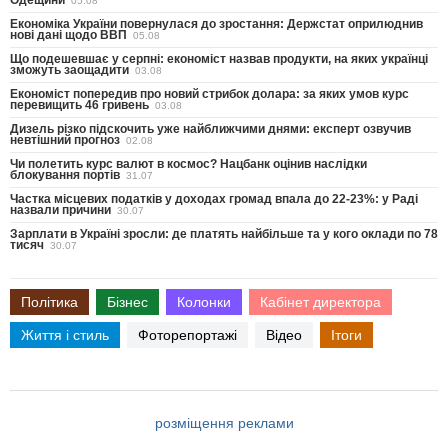
05.08
Економіка України повернулася до зростання: Держстат оприлюднив
нові дані щодо ВВП
05.08
Що подешевшає у серпні: економіст назвав продукти, на яких українці
зможуть заощадити
03.08
Економіст попередив про новий стрибок долара: за яких умов курс
перевищить 46 гривень
03.08
Дизель різко підскочить уже найближчими днями: експерт озвучив
невтішний прогноз
02.08
Чи полетить курс валют в космос? Нацбанк оцінив наслідки
блокування портів
31.07
Частка місцевих податків у доходах громад впала до 22-23%: у Раді
назвали причини
30.07
Зарплати в Україні зросли: де платять найбільше та у кого оклади по 78
тисяч
30.07
Політика
Бізнес
Колонки
Кабінет директора
Життя і стиль
Фоторепортажі
Відео
Ітоги
розміщення реклами