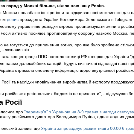
за парад у Москві більше, ніж за всю іншу Росію.
 Москви послаблює інші регіони та відкриває нові можливості для н
ням
допис
президента України Володимира Зеленського в Telegram
овному управлінню розвідки окремо проаналізувати зміни в російс
 Росія активно посилює протиповітряну оборону навколо Москви, п
во не готується до припинення вогню, про яке було зроблено стільки 
 - зазначив він.
така концентрація ППО навколо столиці РФ створює для України "д
ля наших далекобійних санкцій. Будуть визначені відповідні наші прі
країна отримала оновлену інформацію щодо внутрішньої російської 
 Росії та наслідки уповільнення виробництва й експорту продовжую
ни російських регіональних бюджетів не приховати", - підсумував З
а Росії
голосила про
"перемир’я" з Україною на 8-9 травня з нагоди святкув
казу російського диктатора Володимира Путіна, однак жодних дом
ленський заявив, що
Україна запроваджує режим тиші з 00:00 6 тра