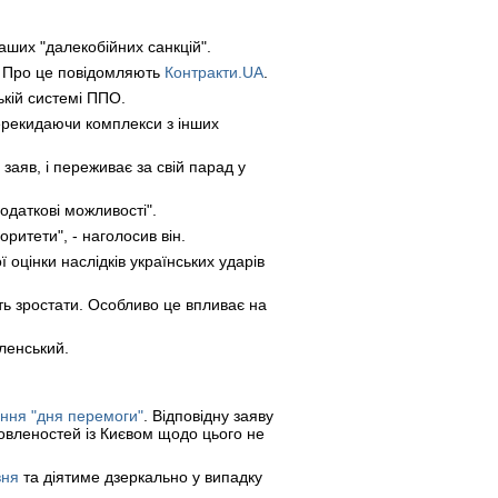
аших "далекобійних санкцій".
. Про це повідомляють
Контракти.UA
.
ькій системі ППО.
ерекидаючи комплекси з інших
заяв, і переживає за свій парад у
одаткові можливості".
оритети", - наголосив він.
оцінки наслідків українських ударів
ть зростати. Особливо це впливає на
еленський.
ання "дня перемоги"
. Відповідну заяву
овленостей із Києвом щодо цього не
вня
та діятиме дзеркально у випадку