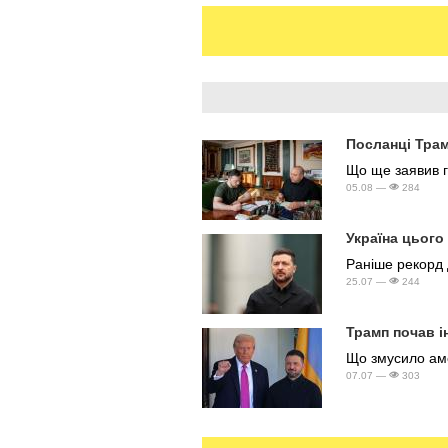
Посланці Трам
Що ще заявив 
05.08 —
284
Україна цього
Раніше рекорд 
25.07 —
244
Трамп почав і
Що змусило аме
07.07 —
303