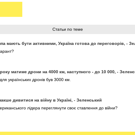
Статьи по теме
па мають бути активними, Україна готова до переговорів, - З
гарант?
 року матиме дрони на 4000 км, наступного - до 10 000, - Зелен
для українських дронів був 3000 км.
накше дивитися на війну в Україні, - Зеленський
риканського лідера переглянути своє ставлення до війни?