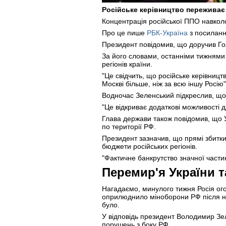
Російське керівництво переживає 
Концентрація російської ППО навколо
Про це пише
РБК-Україна
з посилан
Президент повідомив, що доручив Гол
За його словами, останніми тижнями
регіонів країни.
"Це свідчить, що російське керівницт
Москві більше, ніж за всю іншу Росію",
Водночас Зеленський підкреслив, що 
"Це відкриває додаткові можливості д
Глава держави також повідомив, що У
по території РФ.
Президент зазначив, що прямі збитки
бюджети російських регіонів.
"Фактичне банкрутство значної части
Перемир'я України т
Нагадаємо, минулого тижня Росія о
оприлюднило міноборони РФ після на
було.
У відповідь президент Володимир Зе
порушень з боку РФ.