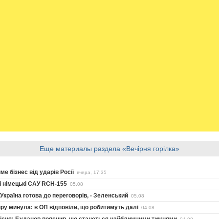
Еще материалы раздела «Вечірня горілка»
е бізнес від ударів Росії
вчера, 17:35
ні німецькі САУ RCH-155
05.08
країна готова до переговорів, - Зеленський
05.08
ру минула: в ОП відповіли, що робитимуть далі
04.08
місця: Буданов пояснив, що станеться найближчими тижнями