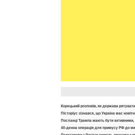
Корецький розповів, як держава рятуватим
Пісторіус зізнався, що Україна має новіт
Посланці Трампа мають бути активними, У
40-денна операція для примусу РФ до ми
Переговори з Росією можуть зрушити з 