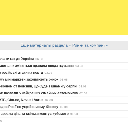
Еще материалы раздела « Ринки та компанії»
чати газ до України
06.08
ають: як зміняться правила оподаткування
03.08
 російські атаки на порти
03.08
чому мінімаркети захоплюють ринок
03.08
 економіст пояснив, що буде з цінами у серпні
03.08
ки назвали 5 найкращих сімейних автомобілів
02.08
АТБ, Сільпо, Novus і Varus
02.08
дари Росії по українському бізнесу
02.08
е зросла ціна та скільки коштує кубометр
01.08
08