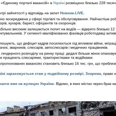
а «Єдиному порталі вакансій» в
Україні
розміщено близько 228 тисяч
рі зайнятості у відповідь на запит
Новини.LIVE.
ійно зосереджена у сфері торгівлі та обслуговування. Найчастіше р
орів, кухарів, барист, офіціантів та охоронців.
більно високим залишається попит на водіїв — відкрито близько 12 
ектувальників. У сегменті кваліфікованих фахівців роботодавці актив
лошують, що дефіцит кадрів посилюється під впливом війни, міграцій
чок, зварників, слюсарів, автослюсарів і медичних працівників.
 гендерного розподілу на ринку праці: дедалі більше жінок опанову
ок працюють слюсарями, трактористками та водійками.
апропонованих вакансіях становить близько 16 тис. грн, що приблиз
аїні зараховується стаж у подвійному розмірі. Зокрема,
право н
ранти вже на вулицях України.
Відомо, в яких містах через брак к