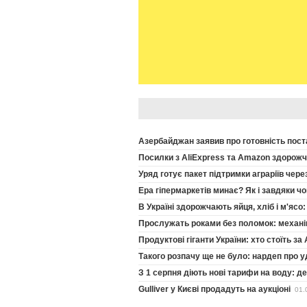
Азербайджан заявив про готовність поста
Посилки з AliExpress та Amazon здорожч
Уряд готує пакет підтримки аграріїв через
Ера гіпермаркетів минає? Як і завдяки 
В Україні здорожчають яйця, хліб і м'ясо:
Прослужать роками без поломок: механі
Продуктові гіганти України: хто стоїть за 
Такого розпачу ще не було: нардеп про у
З 1 серпня діють нові тарифи на воду: д
Gulliver у Києві продадуть на аукціоні
01.