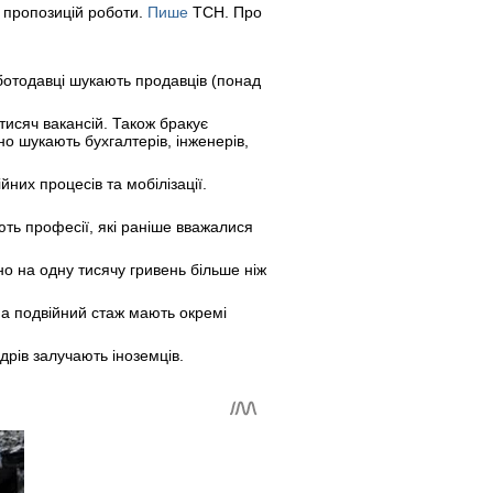
 пропозицій роботи.
Пише
ТСН. Про
оботодавці шукають продавців (понад
тисяч вакансій. Також бракує
но шукають бухгалтерів, інженерів,
них процесів та мобілізації.
ють професії, які раніше вважалися
но на одну тисячу гривень більше ніж
а подвійний стаж мають окремі
адрів залучають іноземців.