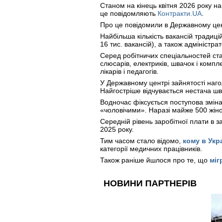
Станом на кінець квітня 2026 року н
це повідомляють
Контракти.UA
.
Про це повідомили в Державному цент
Найбільша кількість вакансій традиц
16 тис. вакансій), а також адміністрат
Серед робітничих спеціальностей ста
слюсарів, електриків, швачок і компл
лікарів і педагогів.
У Державному центрі зайнятості наго
Найгостріше відчувається нестача шва
Водночас фіксується поступова зміна
«чоловічими». Наразі майже 500 жін
Середній рівень заробітної плати в з
2025 року.
Тим часом стало відомо,
кому в Укр
категорії медичних працівників.
Також раніше йшлося про те, що
міг