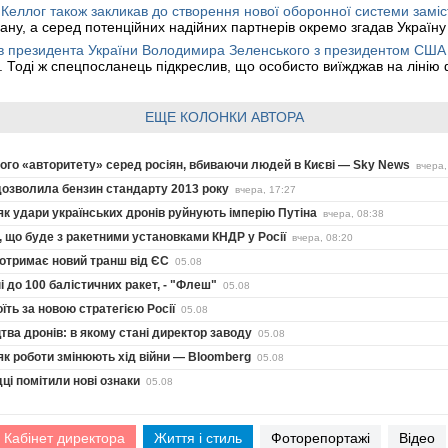
 Келлог також закликав до створення нової оборонної системи замі
ану, а серед потенційних надійних партнерів окремо згадав Україн
няв президента України Володимира Зеленського з президентом С
Тоді ж спецпосланець підкреслив, що особисто виїжджав на лінію ф
ЕЩЕ КОЛОНКИ АВТОРА
ого «авторитету» серед росіян, вбиваючи людей в Києві — Sky News
вчера,
дозволила бензин стандарту 2013 року
вчера, 17:27
як удари українських дронів руйнують імперію Путіна
вчера, 08:38
ів, що буде з ракетними установками КНДР у Росії
вчера, 08:20
а отримає новий транш від ЄС
05.08
і до 100 балістичних ракет, - "Флеш"
05.08
їть за новою стратегією Росії
05.08
цтва дронів: в якому стані директор заводу
05.08
як роботи змінюють хід війни — Bloomberg
05.08
дці помітили нові ознаки
05.08
Кабінет директора
Життя і стиль
Фоторепортажі
Відео