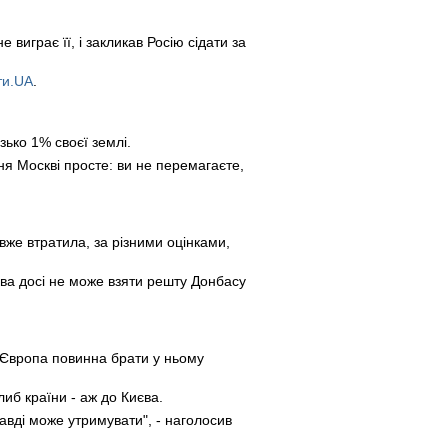
виграє її, і закликав Росію сідати за
ти.UA
.
зько 1% своєї землі.
ння Москві просте: ви не перемагаєте,
же втратила, за різними оцінками,
ква досі не може взяти решту Донбасу
і Європа повинна брати у ньому
либ країни - аж до Києва.
авді може утримувати", - наголосив