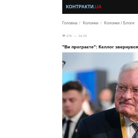
КОНТРАКТИ.
UA
Головна
Колонки
Колонки / Блоги
378 — 04.05
"Ви програєте": Келлог звернувс