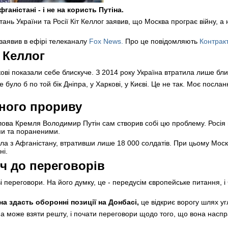
аністані - і не на користь Путіна.
ь України та Росії Кіт Келлог заявив, що Москва програє війну, а не 
 заявив в ефірі телеканалу
Fox News.
Про це повідомляють
Контрак
- Келлог
кові показали себе блискуче. З 2014 року Україна втратила лише бли
е було б по той бік Дніпра, у Харкові, у Києві. Це не так. Моє посла
дного прориву
ова Кремля Володимир Путін сам створив собі цю проблему. Росія в
ми та пораненими.
ла з Афганістану, втративши лише 18 000 солдатів. При цьому Мос
ні.
юч до переговорів
 переговори. На його думку, це - передусім європейське питання, 
на здасть оборонні позиції на Донбасі,
це відкриє ворогу шлях уг
она може взяти решту, і почати переговори щодо того, що вона наспр