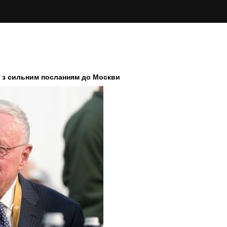
я з сильним посланням до Москви