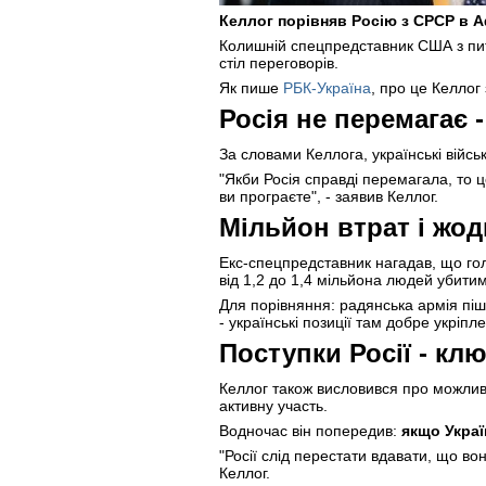
Келлог порівняв Росію з СРСР в Афг
Колишній спецпредставник США з питан
стіл переговорів.
Як пише
РБК-Україна
, про це Келлог
Росія не перемагає 
За словами Келлога, українські війсь
"Якби Росія справді перемагала, то ц
ви програєте", - заявив Келлог.
Мільйон втрат і жо
Екс-спецпредставник нагадав, що гол
від 1,2 до 1,4 мільйона людей убити
Для порівняння: радянська армія піш
- українські позиції там добре укріпле
Поступки Росії - кл
Келлог також висловився про можливі
активну участь.
Водночас він попередив:
якщо Украї
"Росії слід перестати вдавати, що в
Келлог.