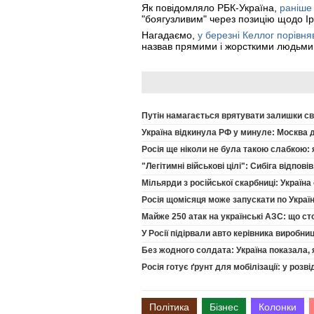
Як повідомляло РБК-Україна,
раніше
"боягузливим" через позицію щодо Ір
Нагадаємо,
у березні Келлог порів
назвав прямими і жорсткими людьми. 
Путін намагається врятувати залишки св
Україна відкинула РФ у минуле: Москва 
Росія ще ніколи не була такою слабкою: 
"Легітимні військові цілі": Сибіга відпов
Мільярди з російської скарбниці: Україн
Росія щомісяця може запускати по Україн
Майже 250 атак на українські АЗС: що сто
У Росії підірвали авто керівника виробни
Без жодного солдата: Україна показала, 
Росія готує ґрунт для мобілізації: у розві
Політика
Бізнес
Колонки