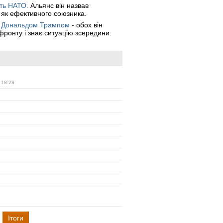
сть НАТО.
Альянс він назвав
у як ефективного союзника.
ША Дональдом Трампом
- обох він
ронту і знає ситуацію зсередини.
 18:28
Ітоги