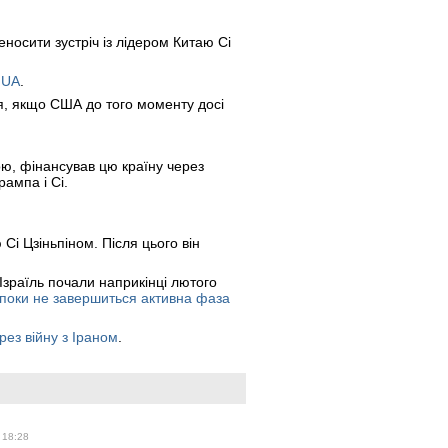
осити зустріч із лідером Китаю Сі
.UA
.
ня, якщо США до того моменту досі
ою, фінансував цю країну через
ампа і Сі.
і Цзіньпіном. Після цього він
Ізраїль почали наприкінці лютого
 поки не завершиться активна фаза
рез війну з Іраном
.
 18:28