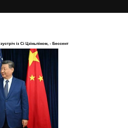
устріч із Сі Цзіньпіном, - Бессент