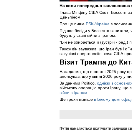
На коли попередньо запланована 
Глава Мінфіну США Скотт Бессент за
Цзіньпіном.
Про це пише
РБК-Україна
з посиланн
Під час бесіди у Бессента запитали,
будуть у стані війни з Іраном.
"Він не збирається її (зустріч - ред.
Також він зауважив, що Іран був і є
закупівлі енергоносіїв, хоча США про
Візит Трампа до Ки
Нагадаємо, що в жовтні 2025 року пр
анонсував, що у квітні 2026 року у ни
За даними Politico,
однією з основних
військову операцію проти Ірану, що 
війни з Іраном
.
Ще трохи пізніше
в Білому домі офіц
Путін намагається врятувати залишки св