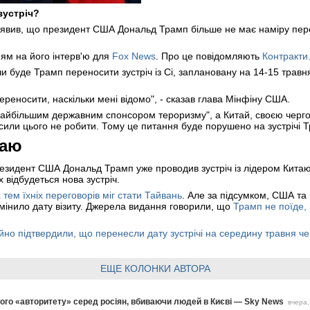
зустріч?
явив, що президент США Дональд Трамп більше не має наміру перен
ям на його інтерв'ю для
Fox News
. Про це повідомляють
Контракти
 чи буде Трамп переносити зустріч із Сі, заплановану на 14-15 трав
) переносити, наскільки мені відомо", - сказав глава Мінфіну США.
 "найбільшим державним спонсором тероризму", а Китай, своєю черг
сили цього не робити. Тому це питання буде порушено на зустрічі Тр
таю
езидент США Дональд Трамп уже проводив зустріч із лідером Китаю С
х відбудеться нова зустріч.
 тем їхніх переговорів міг стати Тайвань
. Але за підсумком, США та 
змінило дату візиту. Джерела видання говорили, що
Трамп не поїде,
ійно підтвердили, що перенесли дату зустрічі на середину травня че
ЕЩЕ КОЛОНКИ АВТОРА
ого «авторитету» серед росіян, вбиваючи людей в Києві — Sky News
вчера,