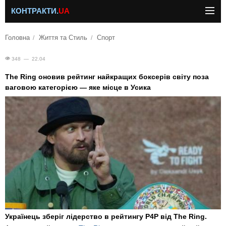
КОНТРАКТИ.
UA
Головна
Життя та Стиль
Спорт
348 — 22.04
The Ring оновив рейтинг найкращих боксерів світу поза
ваговою категорією — яке місце в Усика
Українець зберіг лідерство в рейтингу Р4Р від The Ring.