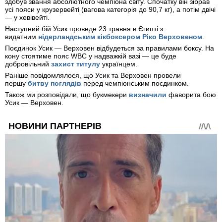
здобув звання абсолютного чемпіона світу. Спочатку він зібрав
усі пояси у крузервейті (вагова категорія до 90,7 кг), а потім двічі
— у хевівейті.
Наступний бій Усик проведе 23 травня в Єгипті з
видатним
нідерландським кікбоксером Ріко Верховеном
.
Поєдинок Усик — Верховен
відбудеться за правилами боксу. На
кону стоятиме пояс WBC у надважкій вазі — це буде
добровільний
захист титулу
українцем.
Раніше повідомлялося, що Усик та Верховен провели
першу
битву поглядів
перед чемпіонським поєдинком.
Також ми розповідали, що букмекери
визначили
фаворита бою
Усик — Верховен.