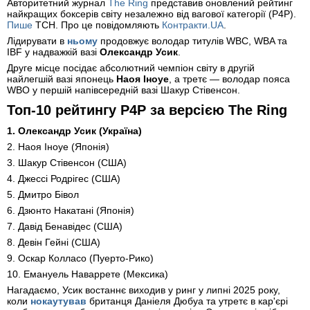
Авторитетний журнал
The Ring
представив оновлений рейтинг
найкращих боксерів світу незалежно від вагової категорії (Р4Р).
Пише
ТСН. Про це повідомляють
Контракти.UA
.
Лідирувати в
ньому
продовжує володар титулів WBC, WBA та
IBF у надважкій вазі
Олександр Усик
.
Друге місце посідає абсолютний чемпіон світу в другій
найлегшій вазі японець
Наоя Іноуе
, а третє — володар пояса
WBO у першій напівсередній вазі Шакур Стівенсон.
Топ-10 рейтингу P4P за версією The Ring
1. Олександр Усик (Україна)
2. Наоя Іноуе (Японія)
3. Шакур Стівенсон (США)
4. Джессі Родрігес (США)
5. Дмитро Бівол
6. Дзюнто Накатані (Японія)
7. Давід Бенавідес (США)
8. Девін Гейні (США)
9. Оскар Колласо (Пуерто-Рико)
10. Емануель Наваррете (Мексика)
Нагадаємо, Усик востаннє виходив у ринг у липні 2025 року,
коли
нокаутував
британця Даніеля Дюбуа та утретє в кар'єрі