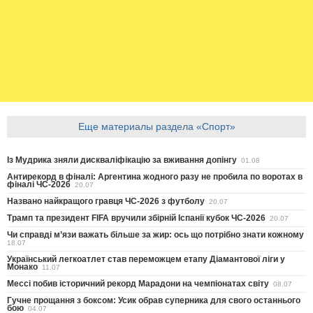
Еще материалы раздела «Спорт»
Із Мудрика зняли дискваліфікацію за вживання допінгу
01.08
Антирекорд в фіналі: Аргентина жодного разу не пробила по воротах в
фіналі ЧС-2026
20.07
Названо найкращого гравця ЧС-2026 з футболу
20.07
Трамп та президент FIFA вручили збірній Іспанії кубок ЧС-2026
20.07
Чи справді м’язи важать більше за жир: ось що потрібно знати кожному
18.07
Український легкоатлет став переможцем етапу Діамантової ліги у
Монако
11.07
Мессі побив історичний рекорд Марадони на чемпіонатах світу
08.07
Гучне прощання з боксом: Усик обрав суперника для свого останнього
бою
04.07