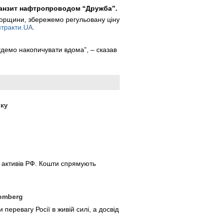
транзит нафтропроводом “Дружба”.
Угорщини, збережемо регульовану ціну
нтракти.UA
.
удемо накопичувати вдома”, – сказав
оку
х активів РФ. Кошти спрямують
oomberg
еревагу Росії в живій силі, а досвід