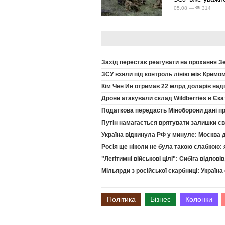
05.08 —
314
Захід перестає реагувати на прохання З
ЗСУ взяли під контроль лінію між Кримом
Кім Чен Ин отримав 22 млрд доларів надпр
Дрони атакували склад Wildberries в Єка
Податкова передасть Міноборони дані про
Путін намагається врятувати залишки св
Україна відкинула РФ у минуле: Москва 
Росія ще ніколи не була такою слабкою: 
"Легітимні військові цілі": Сибіга відпов
Мільярди з російської скарбниці: Україн
Політика
Бізнес
Колонки