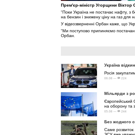
Прем'єр-міністр Угорщини Віктор 
“Поки Україна не постачає нафту, з 
на бензин і знижену ціну на газ для 
У відеозверненні Орбан каже, що Укр
“Ми поступово припиняємо постачання
Орбан.
Україна відки
Росія закупати
06.08 —
224
Мільярди з ро
Європейський С
на оборону та з
05.08 —
244
Без жодного с
Саме розвиток 
ЗСУ вже уважно