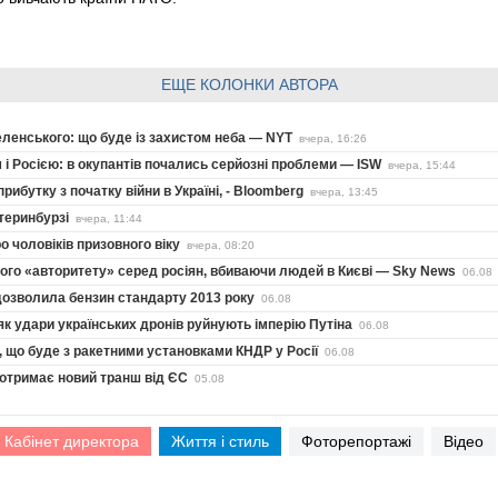
ЕЩЕ КОЛОНКИ АВТОРА
еленського: що буде із захистом неба — NYT
вчера, 16:26
 і Росією: в окупантів почались серйозні проблеми — ISW
вчера, 15:44
ибутку з початку війни в Україні, - Bloomberg
вчера, 13:45
теринбурзі
вчера, 11:44
 чоловіків призовного віку
вчера, 08:20
ого «авторитету» серед росіян, вбиваючи людей в Києві — Sky News
06.08
дозволила бензин стандарту 2013 року
06.08
як удари українських дронів руйнують імперію Путіна
06.08
ів, що буде з ракетними установками КНДР у Росії
06.08
а отримає новий транш від ЄС
05.08
Кабінет директора
Життя і стиль
Фоторепортажі
Відео