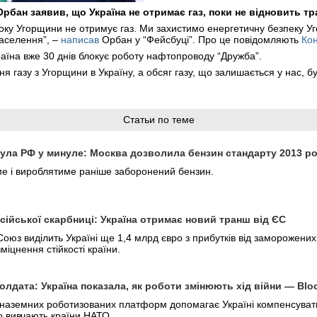
Орбан заявив, що Україна не отримає газ, поки не відновить 
боку Угорщини не отримує газ. Ми захистимо енергетичну безпеку 
населення”, –
написав
Орбан у “Фейсбуці”. Про це повідомляють
Ко
аїна вже 30 днів блокує роботу нафтопроводу “Дружба”.
 газу з Угорщини в Україну, а обсяг газу, що залишається у нас, б
Статьи по теме
нула РФ у минуле: Москва дозволила бензин стандарту 2013 р
ме і вироблятиме раніше заборонений бензин.
сійської скарбниці: Україна отримає новий транш від ЄС
оюз виділить Україні ще 1,4 млрд євро з прибутків від заморожени
міцнення стійкості країни.
олдата: Україна показала, як роботи змінюють хід війни — Bl
наземних роботизованих платформ допомагає Україні компенсувати п
 вивчають країни НАТО.