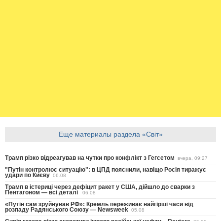
Еще материалы раздела «Світ»
Трамп різко відреагував на чутки про конфлікт з Гегсетом
вчера, 09:27
"Путін контролює ситуацію": в ЦПД пояснили, навіщо Росія тиражує
удари по Києву
06.08
Трамп в істериці через дефіцит ракет у США, дійшло до сварки з
Пентагоном — всі деталі
06.08
«Путін сам зруйнував РФ»: Кремль переживає найгірші часи від
розпаду Радянського Союзу — Newsweek
05.08