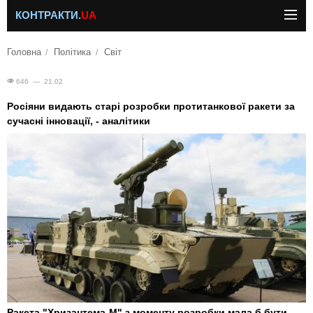
КОНТРАКТИ.
UA
Головна
Політика
Світ
646 — 21.02
Росіяни видають старі розробки протитанкової ракети за
сучасні інновації, - аналітики
Ракета "Хризантема-М" з моменту розробки мала б бути