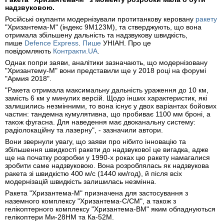
надзвуковою.
Російські окупанти модернізували протитанкову керовану
ракету
"Хризантема-М" (індекс 9М123М), та стверджують, що вона
отримала збільшену дальність та надзвукову швидкість,
пише
Defence Express
.
Пише
УНІАН. Про це
повідомляють
Контракти.UA
.
Однак попри заяви, аналітики зазначають, що модернізовану
"Хризантему-М" вони представили ще у 2018 році на форумі
"Армия 2018".
"Ракета отримала максимальну дальність ураження до 10 км,
замість 6 км у минулих версій. Щодо інших характеристик, які
залишились незмінними, то вона існує у двох варіантах бойових
частин: тандемна кумулятивна, що пробиває 1100 мм броні, а
також фугасна. Для наведення має двоканальну систему:
радіолокаційну та лазерну", - зазначили автори.
Вони звернули увагу, що заяви про нібито інновацію та
збільшення швидкості ракети до надзвукової це вигадка, адже
ще на початку розробки у 1990-х роках цю ракету намагалися
зробити саме надзвуковою. Вона розроблялась як надзвукова
ракета зі швидкістю 400 м/с (1440 км/год), й після всіх
модернізацій швидкість залишилась незмінна.
Ракета "Хризантема-М" призначена для застосування з
наземного комплексу "Хризантема-С/СМ", а також з
гелікоптерного комплексу "Хризантема-ВМ" яким обладнуються
гелікоптери Ми-28НМ та Ка-52М.