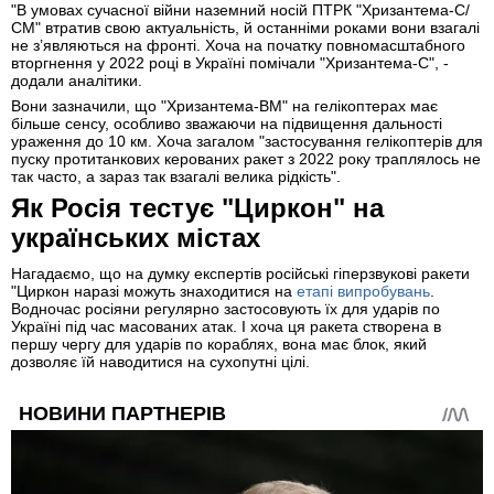
"В умовах сучасної війни наземний носій ПТРК "Хризантема-С/
СМ" втратив свою актуальність, й останніми роками вони взагалі
не з’являються на фронті. Хоча на початку повномасштабного
вторгнення у 2022 році в Україні помічали "Хризантема-С", -
додали аналітики.
Вони зазначили, що "Хризантема-ВМ" на гелікоптерах має
більше сенсу, особливо зважаючи на підвищення дальності
ураження до 10 км. Хоча загалом "застосування гелікоптерів для
пуску протитанкових керованих ракет з 2022 року траплялось не
так часто, а зараз так взагалі велика рідкість".
Як Росія тестує "Циркон" на
українських містах
Нагадаємо, що на думку експертів російські гіперзвукові ракети
"Циркон наразі можуть знаходитися на
етапі випробувань
.
Водночас росіяни регулярно застосовують їх для ударів по
Україні під час масованих атак. І хоча ця ракета створена в
першу чергу для ударів по кораблях, вона має блок, який
дозволяє їй наводитися на сухопутні цілі.