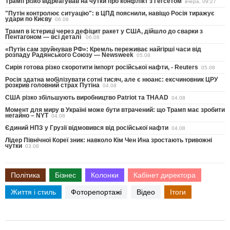
Трамп різко відреагував на чутки про конфлікт з Гегсетом
вчера, 09:27
"Путін контролює ситуацію": в ЦПД пояснили, навіщо Росія тиражує
удари по Києву
06.08
Трамп в істериці через дефіцит ракет у США, дійшло до сварки з
Пентагоном — всі деталі
06.08
«Путін сам зруйнував РФ»: Кремль переживає найгірші часи від
розпаду Радянського Союзу — Newsweek
05.08
Сирія готова різко скоротити імпорт російської нафти, - Reuters
05.08
Росія здатна мобілізувати сотні тисяч, але є нюанс: ексчиновник ЦРУ
розкрив головний страх Путіна
04.08
США різко збільшують виробництво Patriot та THAAD
04.08
Момент для миру в Україні може бути втрачений: що Трамп має зробити
негайно – NYT
04.08
Єдиний НПЗ у Грузії відмовився від російської нафти
04.08
Лідер Північної Кореї зник: навколо Кім Чен Ина зростають тривожні
чутки
03.08
Політика
Бізнес
Колонки
Кабінет директора
Життя і стиль
Фоторепортажі
Відео
Ітоги