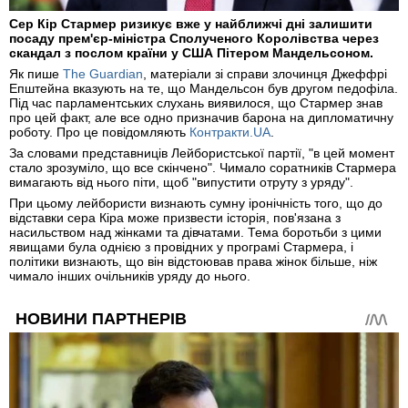
Сер Кір Стармер ризикує вже у найближчі дні залишити
посаду прем'єр-міністра Сполученого Королівства через
скандал з послом країни у США Пітером Мандельсоном.
Як пише
The Guardian
, матеріали зі справи злочинця Джеффрі
Епштейна вказують на те, що Мандельсон був другом педофіла.
Під час парламентських слухань виявилося, що Стармер знав
про цей факт, але все одно призначив барона на дипломатичну
роботу. Про це повідомляють
Контракти.UA
.
За словами представниців Лейбористської партії, "в цей момент
стало зрозуміло, що все скінчено". Чимало соратників Стармера
вимагають від нього піти, щоб "випустити отруту з уряду".
При цьому лейбористи визнають сумну іронічність того, що до
відставки сера Кіра може призвести історія, пов'язана з
насильством над жінками та дівчатами. Тема боротьби з цими
явищами була однією з провідних у програмі Стармера, і
політики визнають, що він відстоював права жінок більше, ніж
чимало інших очільників уряду до нього.