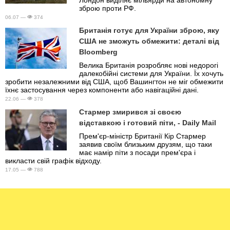
зброю проти РФ.
06.07 —
374
Британія готує для України зброю, яку
США не зможуть обмежити: деталі від
Bloomberg
Велика Британія розробляє нові недорогі
далекобійні системи для України. Їх хочуть
зробити незалежними від США, щоб Вашингтон не міг обмежити
їхнє застосування через компоненти або навігаційні дані.
22.06 —
378
Стармер змирився зі своєю
відставкою і готовий піти, - Daily Mail
Прем'єр-міністр Британії Кір Стармер
заявив своїм близьким друзям, що таки
має намір піти з посади прем'єра і
викласти свій графік відходу.
17.05 —
788