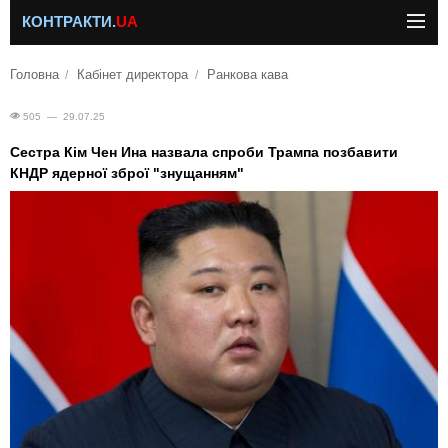
КОНТРАКТИ.
UA
Головна
Кабінет директора
Ранкова кава
505 — 29.07.25
Сестра Кім Чен Ина назвала спроби Трампа позбавити
КНДР ядерної зброї "знущанням"