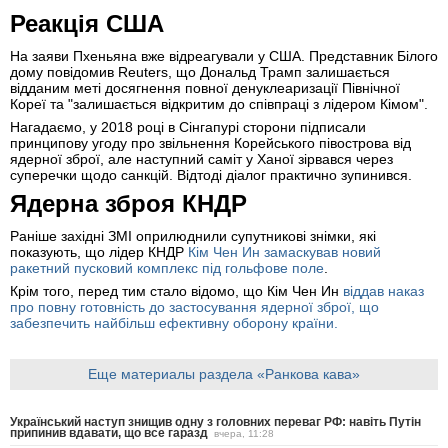
Реакція США
На заяви Пхеньяна вже відреагували у США. Представник Білого
дому повідомив Reuters, що Дональд Трамп залишається
відданим меті досягнення повної денуклеаризації Північної
Кореї та "залишається відкритим до співпраці з лідером Кімом".
Нагадаємо, у 2018 році в Сінгапурі сторони підписали
принципову угоду про звільнення Корейського півострова від
ядерної зброї, але наступний саміт у Ханої зірвався через
суперечки щодо санкцій. Відтоді діалог практично зупинився.
Ядерна зброя КНДР
Раніше західні ЗМІ оприлюднили супутникові знімки, які
показують, що лідер КНДР
Кім Чен Ин замаскував новий
ракетний пусковий комплекс під гольфове поле
.
Крім того, перед тим стало відомо, що Кім Чен Ин
віддав наказ
про повну готовність до застосування ядерної зброї, що
забезпечить найбільш ефективну оборону країни.
Еще материалы раздела «Ранкова кава»
Український наступ знищив одну з головних переваг РФ: навіть Путін
припинив вдавати, що все гаразд
вчера, 11:28