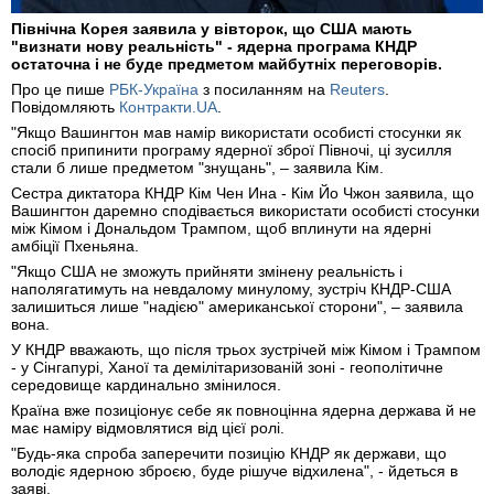
Північна Корея заявила у вівторок, що США мають
"визнати нову реальність" - ядерна програма КНДР
остаточна і не буде предметом майбутніх переговорів.
Про це пише
РБК-Україна
з посиланням на
Reuters
.
Повідомляють
Контракти.UA
.
"Якщо Вашингтон мав намір використати особисті стосунки як
спосіб припинити програму ядерної зброї Півночі, ці зусилля
стали б лише предметом "знущань", – заявила Кім.
Сестра диктатора КНДР Кім Чен Ина - Кім Йо Чжон заявила, що
Вашингтон даремно сподівається використати особисті стосунки
між Кімом і Дональдом Трампом, щоб вплинути на ядерні
амбіції Пхеньяна.
"Якщо США не зможуть прийняти змінену реальність і
наполягатимуть на невдалому минулому, зустріч КНДР-США
залишиться лише "надією" американської сторони", – заявила
вона.
У КНДР вважають, що після трьох зустрічей між Кімом і Трампом
- у Сінгапурі, Ханої та демілітаризованій зоні - геополітичне
середовище кардинально змінилося.
Країна вже позиціонує себе як повноцінна ядерна держава й не
має наміру відмовлятися від цієї ролі.
"Будь-яка спроба заперечити позицію КНДР як держави, що
володіє ядерною зброєю, буде рішуче відхилена", - йдеться в
заяві.