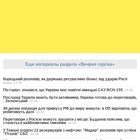
Еще материалы раздела «Вечірня горілка»
Корецький розповів, як держава рятуватиме бізнес від ударів Росії
вчера, 17:35
Пісторіус зізнався, що Україна має новітні німецькі САУ RCH-155
05.08
Посланці Трампа мають бути активними, Україна готова до переговорів,
- Зеленський
05.08
40-денна операція для примусу РФ до миру минула: в ОП відповіли, що
робитимуть далі
04.08
Переговори з Росією можуть зрушити з місця: Буданов пояснив, що
станеться найближчими тижнями
04.08
У Тамані згоріло 12 резервуарів з нафтою: "Мадяр" розповів про успіхи
"Птахів" СБС
03.08