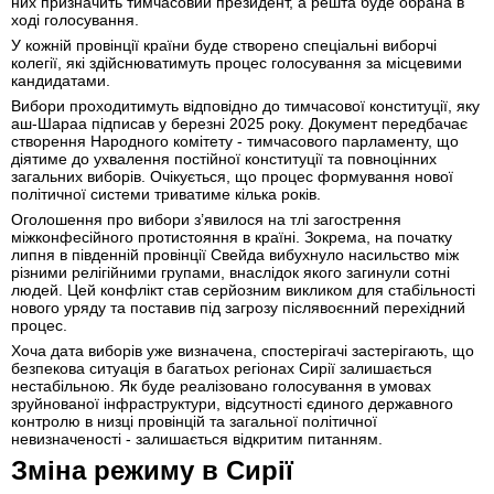
них призначить тимчасовий президент, а решта буде обрана в
ході голосування.
У кожній провінції країни буде створено спеціальні виборчі
колегії, які здійснюватимуть процес голосування за місцевими
кандидатами.
Вибори проходитимуть відповідно до тимчасової конституції, яку
аш-Шараа підписав у березні 2025 року. Документ передбачає
створення Народного комітету - тимчасового парламенту, що
діятиме до ухвалення постійної конституції та повноцінних
загальних виборів. Очікується, що процес формування нової
політичної системи триватиме кілька років.
Оголошення про вибори з’явилося на тлі загострення
міжконфесійного протистояння в країні. Зокрема, на початку
липня в південній провінції Свейда вибухнуло насильство між
різними релігійними групами, внаслідок якого загинули сотні
людей. Цей конфлікт став серйозним викликом для стабільності
нового уряду та поставив під загрозу післявоєнний перехідний
процес.
Хоча дата виборів уже визначена, спостерігачі застерігають, що
безпекова ситуація в багатьох регіонах Сирії залишається
нестабільною. Як буде реалізовано голосування в умовах
зруйнованої інфраструктури, відсутності єдиного державного
контролю в низці провінцій та загальної політичної
невизначеності - залишається відкритим питанням.
Зміна режиму в Сирії