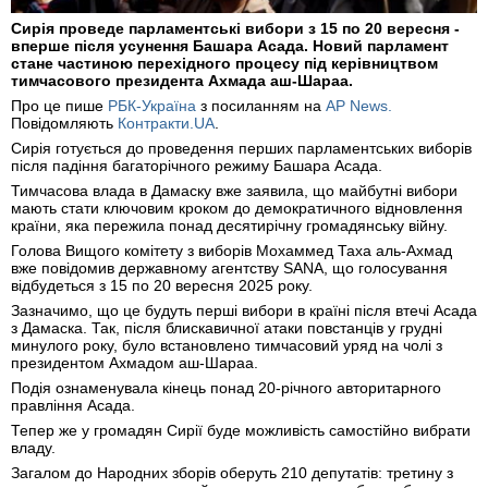
Сирія проведе парламентські вибори з 15 по 20 вересня -
вперше після усунення Башара Асада. Новий парламент
стане частиною перехідного процесу під керівництвом
тимчасового президента Ахмада аш-Шараа.
Про це пише
РБК-Україна
з посиланням на
AP News.
Повідомляють
Контракти.UA
.
Сирія готується до проведення перших парламентських виборів
після падіння багаторічного режиму Башара Асада.
Тимчасова влада в Дамаску вже заявила, що майбутні вибори
мають стати ключовим кроком до демократичного відновлення
країни, яка пережила понад десятирічну громадянську війну.
Голова Вищого комітету з виборів Мохаммед Таха аль-Ахмад
вже повідомив державному агентству SANA, що голосування
відбудеться з 15 по 20 вересня 2025 року.
Зазначимо, що це будуть перші вибори в країні після втечі Асада
з Дамаска. Так, після блискавичної атаки повстанців у грудні
минулого року, було встановлено тимчасовий уряд на чолі з
президентом Ахмадом аш-Шараа.
Подія ознаменувала кінець понад 20-річного авторитарного
правління Асада.
Тепер же у громадян Сирії буде можливість самостійно вибрати
владу.
Загалом до Народних зборів оберуть 210 депутатів: третину з