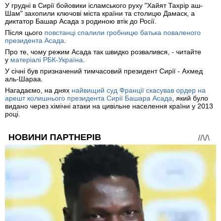
У грудні в Сирії бойовики ісламського руху "Хайят Тахрір аш-
Шам" захопили ключові міста країни та столицю Дамаск, а
диктатор Башар Асада з родиною втік до Росії.
Після цього
повстанці спалили гробницю батька поваленого
президента Асада
.
Про те, чому режим Асада так швидко розвалився, - читайте
у
матеріалі РБК-Україна
.
У січні був призначений тимчасовий президент Сирії - Ахмед
аль-Шараа.
Нагадаємо, на днях
найвищий суд Франції скасував ордер на
арешт колишнього президента Сирії Башара Асада
, який було
видано через хімічні атаки на цивільне населення країни у 2013
році.