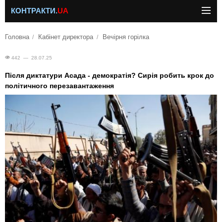
КОНТРАКТИ.
UA
Головна
Кабінет директора
Вечірня горілка
442 — 28.07.25
Після диктатури Асада - демократія? Сирія робить крок до
політичного перезавантаження