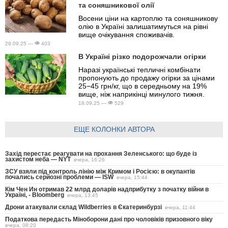
та соняшникової олії
Восени ціни на картоплю та соняшникову
олію в Україні залишатимуться на рівні
вище очікування споживачів.
28.09.25 —
403
В Україні різко подорожчали огірки
Наразі українські тепличні комбінати
пропонують до продажу огірки за цінами
25−45 грн/кг, що в середньому на 19%
вище, ніж наприкінці минулого тижня.
18.09.25 —
529
ЕЩЕ КОЛОНКИ АВТОРА
Захід перестає реагувати на прохання Зеленського: що буде із
захистом неба — NYT
вчера, 16:26
ЗСУ взяли під контроль лінію між Кримом і Росією: в окупантів
почались серйозні проблеми — ISW
вчера, 15:44
Кім Чен Ин отримав 22 млрд доларів надприбутку з початку війни в
Україні, - Bloomberg
вчера, 13:45
Дрони атакували склад Wildberries в Єкатеринбурзі
вчера, 11:44
Податкова передасть Міноборони дані про чоловіків призовного віку
вчера, 08:20