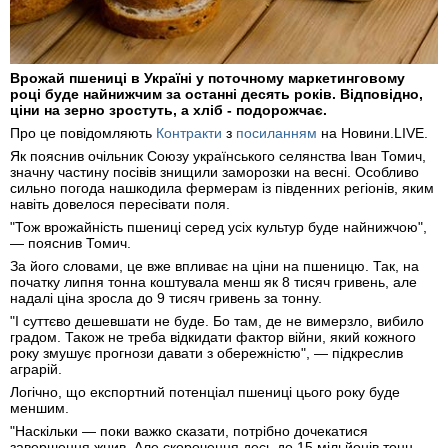
Врожай пшениці в Україні у поточному маркетинговому
році буде найнижчим за останні десять років. Відповідно,
ціни на зерно зростуть, а хліб - подорожчає.
Про це повідомляють
Контракти
з
посиланням
на Новини.LIVE.
Як пояснив очільник Союзу українського селянства Іван Томич,
значну частину посівів знищили заморозки на весні. Особливо
сильно погода нашкодила фермерам із південних регіонів, яким
навіть довелося пересівати поля.
"Тож врожайність пшениці серед усіх культур буде найнижчою",
— пояснив Томич.
За його словами, це вже впливає на ціни на пшеницю. Так, на
початку липня тонна коштувала менш як 8 тисяч гривень, але
надалі ціна зросла до 9 тисяч гривень за тонну.
"І суттєво дешевшати не буде. Бо там, де не вимерзло, вибило
градом. Також не треба відкидати фактор війни, який кожного
року змушує прогнози давати з обережністю", — підкреслив
аграрій.
Логічно, що експортний потенціал пшениці цього року буде
меншим.
"Наскільки — поки важко сказати, потрібно дочекатися
завершення жнив. Але скорочення десь до 15 мільйонів тонн,