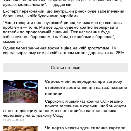
думаю, можна чекати", — додав він.
Експерт переконаний, що внутрішній ринок буде забезпечений і
борошном, і хлібобулочними виробами.
"Якщо говорити про внутрішній ринок, чи викличе це все якісь
проблеми — то ні. Ми все одно будемо кратно перекривати
потреби по продовольчій пшениці. Тож населення буде
забезпечене і борошном, і хлібом, і виробами з борошна", -
сказав він.
Однак через зниження врожаїв ціна на хліб зростатиме. І у
середньорічному вимірі хліб загалом може здорожчати на 25%.
Статьи по теме
Єврокомісія попередила про загрозу
стрімкого зростання цін на газ: названо
причини
Єврокомісія закликає країни ЄС негайно
почати заповнення сховищ, щоб уникнути
літнього дефіциту та аномального стрибка вартості палива
через війну на Близькому Сході.
22.03 —
442
Чи варто чекати здешевлення картоплі