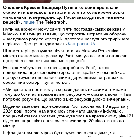
Очільник Кремля Владімір Путін оголосив про плани
скоротити військові витрати після того, як кремлівські
чиновники попередили, що Росія знаходиться «на межі
рецесії»,
пише
The Telegraph.
Путін на економічному саміті п'яти пострадянських держав у
Мінську в п'ятницю заявив, що скоротить витрати на оборону
«наступного року та через рік, протягом наступного трирічного
періоду». Про це повідомляють
Контракти.UA
.
Ці коментарі прозвучали після того, як Максим Решетніков,
міністр економічного розвитку Росії, минулого тижня оголосив,
що країна знаходиться «на межі рецесії».
Ельвіра Набіулліна, голова Центробанку Росії, також
попередила, що економічне зростання країни у воєнний час –
що було зумовлено величезними державними витратами на
оборонний сектор – зупиняється.
«Ми зростали протягом двох років досить високими темпами,
тому що були активовані вільні ресурси», – сказала вона. «Нам
потрібно розуміти, що багато з цих ресурсів дійсно вичерпані».
Видання зазначає, що економіка Росії зросла на 4,3 відсотка у
2024 році, проте, намагаючись стримати шалену інфляцію,
процентні ставки з жовтня утримувалися на вражаючому рівні 21
відсотка, перш ніж їх незначно знизили до 20 відсотків цього
місяця.
Інфляція значною мірою була зумовлена санкціями, які