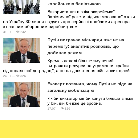
корейською балістикою
Використання північнокорейської
балістичної ракети під час масованої атаки
на Україну 30 липня свідчить про серйозні проблеми агресора
з власним оборонним виробництвом.
31.07 —
232
Путін витрачає мільярди вже не на
перемогу: аналітик розповів, що
добиває режим
Кремль дедалі більше змушений
витрачати ресурси на утримання країни
від подальшої деградації, а не на досягнення військових цілей.
24.07 —
326
Експерт пояснив, чому Путін не піде на
загальну мобілізацію
Як би диктатор міг би кинути більше військ
у бій, він би вже це зробив.
17.07 —
326