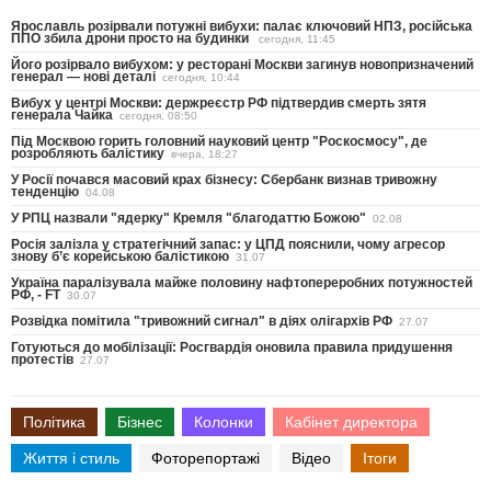
Ярославль розірвали потужні вибухи: палає ключовий НПЗ, російська
ППО збила дрони просто на будинки
сегодня, 11:45
Його розірвало вибухом: у ресторані Москви загинув новопризначений
генерал — нові деталі
сегодня, 10:44
Вибух у центрі Москви: держреєстр РФ підтвердив смерть зятя
генерала Чайка
сегодня, 08:50
Під Москвою горить головний науковий центр "Роскосмосу", де
розробляють балістику
вчера, 18:27
У Росії почався масовий крах бізнесу: Сбербанк визнав тривожну
тенденцію
04.08
У РПЦ назвали "ядерку" Кремля "благодаттю Божою"
02.08
Росія залізла у стратегічний запас: у ЦПД пояснили, чому агресор
знову б’є корейською балістикою
31.07
Україна паралізувала майже половину нафтопереробних потужностей
РФ, - FT
30.07
Розвідка помітила "тривожний сигнал" в діях олігархів РФ
27.07
Готуються до мобілізації: Росгвардія оновила правила придушення
протестів
27.07
Політика
Бізнес
Колонки
Кабінет директора
Життя і стиль
Фоторепортажі
Відео
Ітоги