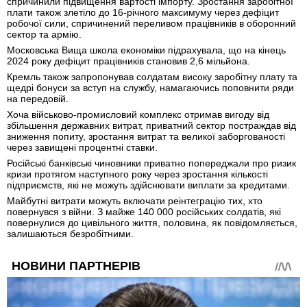
спричинили підвищення вартості імпорту. Зростання заробітної
плати також злетіло до 16-річного максимуму через дефіцит
робочої сили, спричинений переливом працівників в оборонний
сектор та армію.
Московська Вища школа економіки підрахувала, що на кінець
2024 року дефіцит працівників становив 2,6 мільйона.
Кремль також запропонував солдатам високу заробітну плату та
щедрі бонуси за вступ на службу, намагаючись поповнити ряди
на передовій.
Хоча військово-промисловий комплекс отримав вигоду від
збільшення державних витрат, приватний сектор постраждав від
зниження попиту, зростання витрат та великої заборгованості
через завищені процентні ставки.
Російські банківські чиновники приватно попереджали про ризик
кризи протягом наступного року через зростання кількості
підприємств, які не можуть здійснювати виплати за кредитами.
Майбутні витрати можуть включати реінтеграцію тих, хто
повернувся з війни. З майже 140 000 російських солдатів, які
повернулися до цивільного життя, половина, як повідомляється,
залишаються безробітними.