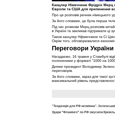
Канцлер Німеччини Фрідріх Мерц п
Європи та США для припинення во
Про це розповів речник німецького 
За його словами, це була перша тел
Під час розмови Мерц розповів кита
в Україні та закликав підтримати ці з
Також канцлер Нфмеччини та Сі Цзінь
Окрім того, обговорювалися економіч
Переговори України 
Нагадаємо, 16 травня у Стамбулі від
полоненими у форматі "1000 на 1000
Днями президент Володимир Зеленсь
переговорів.
За його словами, зараз для такої зуст
максимальний рівень представленості
"Тенденція для РФ незмінна". Зеленський
Удари “Фламінго” по РФ змусили Кремль в