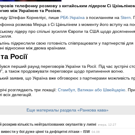
ровів телефонну розмову з китайським лідером Сі Цзіньпіном
гню між Україною та Росією.
уряду Штефан Корнеліус, пише
РБК-Україна
з посиланням на
Stern
.
ефонна розмова Мерца з Сі Цзіньпінем з моменту його вступу на п
йському лідеру про спільні зусилля Європи та США щодо досягнен
усилля.
пінь підкреслили свою готовність співпрацювати у партнерстві для 
ні відносини між двома країнами.
та Росії
бувся перший раунд переговорів України та Росії. Під час зустрічі 
", а також продовжувати переговори щодо припинення вогню.
кий заявив, що Україна вже обговорює з партнерами можливість п
річі розглядають три локації:
Стамбул, Ватикан або Швейцарію
. Пр
 всіх делегацій.
Еще материалы раздела «Ранкова кава»
 розкрив кількість нейтралізованих окупантів у липні
вчера, 12:27
ивести у бої дуже цінні та дефіцитні літаки – ISW
04.08