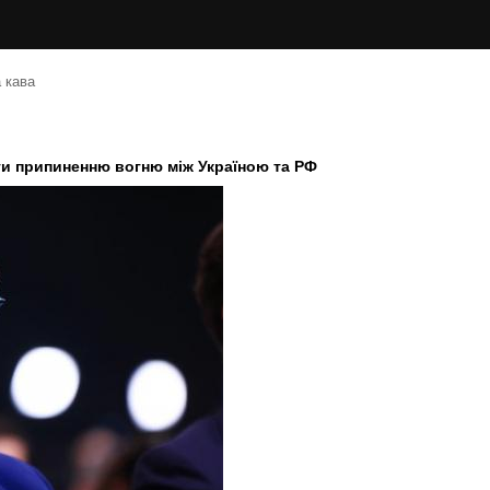
 кава
ти припиненню вогню між Україною та РФ