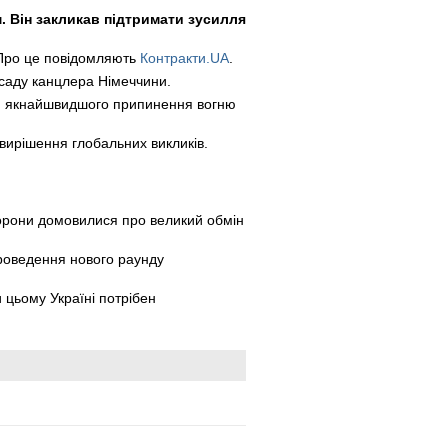
. Він закликав підтримати зусилля
 Про це повідомляють
Контракти.UA
.
осаду канцлера Німеччини.
ня якнайшвидшого припинення вогню
вирішення глобальних викликів.
сторони домовилися про великий обмін
роведення нового раунду
и цьому Україні потрібен