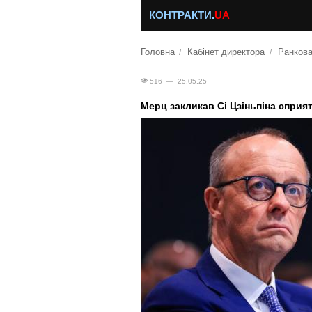
КОНТРАКТИ.
UA
Головна
Кабінет директора
Ранкова
516 — 25.05.25
Мерц закликав Сі Цзіньпіна сприя