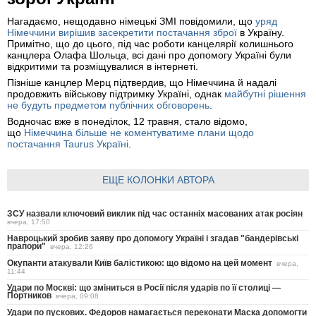
Нагадаємо, нещодавно німецькі ЗМІ повідомили, що
уряд
Німеччини вирішив засекретити постачання зброї
в Україну.
Примітно, що до цього, під час роботи канцелярії колишнього
канцлера Олафа Шольца, всі дані про допомогу Україні були
відкритими та розміщувалися в інтернеті.
Пізніше канцлер Мерц підтвердив, що Німеччина й надалі
продовжить військову підтримку Україні, однак
майбутні рішення
не будуть предметом публічних обговорень
.
Водночас вже в понеділок, 12 травня, стало відомо,
що
Німеччина більше не коментуватиме плани щодо
постачання Taurus Україні
.
ЕЩЕ КОЛОНКИ АВТОРА
ЗСУ назвали ключовий виклик під час останніх масованих атак росіян
вчера, 17:50
Навроцький зробив заяву про допомогу Україні і згадав "бандерівські
прапори"
вчера, 12:26
Окупанти атакували Київ балістикою: що відомо на цей момент
вчера,
11:44
Удари по Москві: що зміниться в Росії після ударів по її столиці —
Портников
вчера, 09:08
Удари по пускових. Федоров намагається переконати Маска допомогти