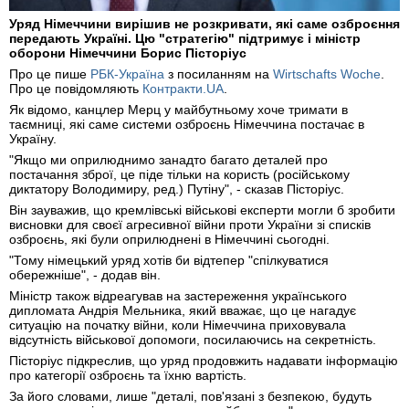
Уряд Німеччини вирішив не розкривати, які саме озброєння
передають Україні. Цю "стратегію" підтримує і міністр
оборони Німеччини Борис Пісторіус
Про це пише
РБК-Україна
з посиланням на
Wirtschafts Woche
.
Про це повідомляють
Контракти.UA
.
Як відомо, канцлер Мерц у майбутньому хоче тримати в
таємниці, які саме системи озброєнь Німеччина постачає в
Україну.
"Якщо ми оприлюднимо занадто багато деталей про
постачання зброї, це піде тільки на користь (російському
диктатору Володимиру, ред.) Путіну", - сказав Пісторіус.
Він зауважив, що кремлівські військові експерти могли б зробити
висновки для своєї агресивної війни проти України зі списків
озброєнь, які були оприлюднені в Німеччині сьогодні.
"Тому німецький уряд хотів би відтепер "спілкуватися
обережніше", - додав він.
Міністр також відреагував на застереження українського
дипломата Андрія Мельника, який вважає, що це нагадує
ситуацію на початку війни, коли Німеччина приховувала
відсутність військової допомоги, посилаючись на секретність.
Пісторіус підкреслив, що уряд продовжить надавати інформацію
про категорії озброєнь та їхню вартість.
За його словами, лише "деталі, пов'язані з безпекою, будуть