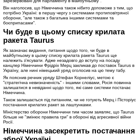
зарезервовані для парламенту в майбутньому".
Він наголосив, що Німеччина також нібито допоможе з тим, що
потрібно Україні: в першу чергу з системами протиповітряної
оборони, "але також з багатьма іншими системами та
боєприпасами".
Чи буде в цьому списку крилата
ракета Taurus
Як зазначає видання, питання щодо того, чи буде в
майбутньому в цьому списку крилата ракета Taurus ще
належить з'ясувати. Адже незадовго до вступу на посаду
канцлер Німеччини Фрідріх Мерц закликав до поставок Taurus в
Україну, але нині німецький уряд оголосив на цю тему табу.
Як пояснив речник уряду Штефан Корнеліус, метою є
"стратегічна невизначеність" - іншими словами, Росія повинна
залишатися в невіданні щодо того, які саме системи постачає
Німеччина.
Також залишається під питанням, чи не готують Мерц і Пісторіус
постачання крилатих ракет за лаштунками.
Міністерство оборони Німеччини тим часом заявляє, що Taurus
більше не "змінює правила гри" в обороні від агресивної війни
Росії.
Німеччина засекретить постачання
зброї Україні