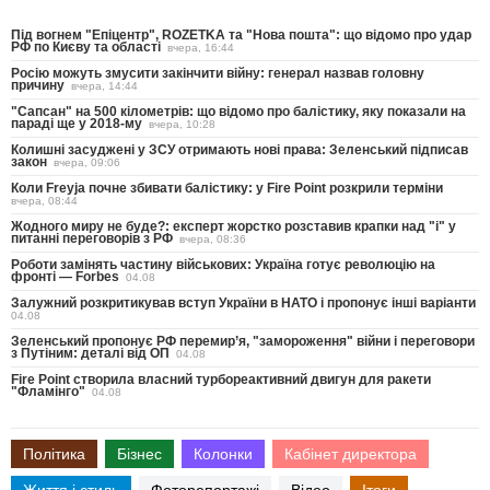
Під вогнем "Епіцентр", ROZETKA та "Нова пошта": що відомо про удар
РФ по Києву та області
вчера, 16:44
Росію можуть змусити закінчити війну: генерал назвав головну
причину
вчера, 14:44
"Сапсан" на 500 кілометрів: що відомо про балістику, яку показали на
параді ще у 2018-му
вчера, 10:28
Колишні засуджені у ЗСУ отримають нові права: Зеленський підписав
закон
вчера, 09:06
Коли Freyja почне збивати балістику: у Fire Point розкрили терміни
вчера, 08:44
Жодного миру не буде?: експерт жорстко розставив крапки над "і" у
питанні переговорів з РФ
вчера, 08:36
Роботи замінять частину військових: Україна готує революцію на
фронті — Forbes
04.08
Залужний розкритикував вступ України в НАТО і пропонує інші варіанти
04.08
Зеленський пропонує РФ перемир’я, "замороження" війни і переговори
з Путіним: деталі від ОП
04.08
Fire Point створила власний турбореактивний двигун для ракети
"Фламінго"
04.08
Політика
Бізнес
Колонки
Кабінет директора