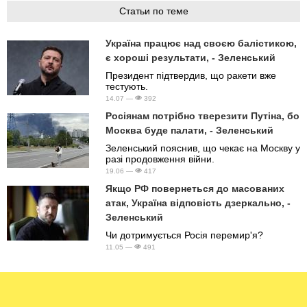
Статьи по теме
Україна працює над своєю балістикою,
є хороші результати, - Зеленський
Президент підтвердив, що ракети вже
тестують.
14.07 —
392
Росіянам потрібно тверезити Путіна, бо
Москва буде палати, - Зеленський
Зеленський пояснив, що чекає на Москву у
разі продовження війни.
19.06 —
417
Якщо РФ повернеться до масованих
атак, Україна відповість дзеркально, -
Зеленський
Чи дотримується Росія перемир'я?
11.05 —
491