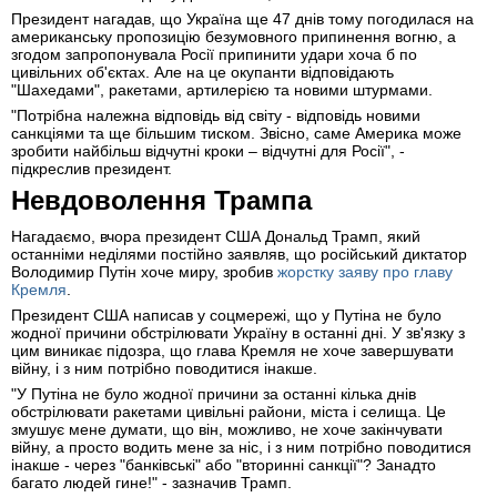
Президент нагадав, що Україна ще 47 днів тому погодилася на
американську пропозицію безумовного припинення вогню, а
згодом запропонувала Росії припинити удари хоча б по
цивільних об'єктах. Але на це окупанти відповідають
"Шахедами", ракетами, артилерією та новими штурмами.
"Потрібна належна відповідь від світу - відповідь новими
санкціями та ще більшим тиском. Звісно, саме Америка може
зробити найбільш відчутні кроки – відчутні для Росії", -
підкреслив президент.
Невдоволення Трампа
Нагадаємо, вчора президент США Дональд Трамп, який
останніми неділями постійно заявляв, що російський диктатор
Володимир Путін хоче миру, зробив
жорстку заяву про главу
Кремля
.
Президент США написав у соцмережі, що у Путіна не було
жодної причини обстрілювати Україну в останні дні. У зв'язку з
цим виникає підозра, що глава Кремля не хоче завершувати
війну, і з ним потрібно поводитися інакше.
"У Путіна не було жодної причини за останні кілька днів
обстрілювати ракетами цивільні райони, міста і селища. Це
змушує мене думати, що він, можливо, не хоче закінчувати
війну, а просто водить мене за ніс, і з ним потрібно поводитися
інакше - через "банківські" або "вторинні санкції"? Занадто
багато людей гине!" - зазначив Трамп.