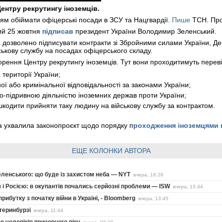
ентру рекрутингу іноземців.
цям обіймати офіцерські посади в ЗСУ та Нацгвардії.
Пише
ТСН. Пр
кий 25 жовтня
підписав
президент України Володимир Зеленський.
 дозволено підписувати контракти зі Збройними силами України, Д
ськову службу на посадах офіцерського складу.
ення Центру рекрутингу іноземців. Тут вони проходитимуть перевір
території України;
ної або кримінальної відповідальності за законами України;
но-підривною діяльністю іноземних держав проти України;
кодити прийняти таку людину на військову службу за контрактом.
а ухвалила законопроєкт щодо порядку п
роходження іноземцями в
ЕЩЕ КОЛОНКИ АВТОРА
еленського: що буде із захистом неба — NYT
вчера, 16:26
 і Росією: в окупантів почались серйозні проблеми — ISW
вчера, 15:44
ибутку з початку війни в Україні, - Bloomberg
вчера, 13:45
теринбурзі
вчера, 11:44