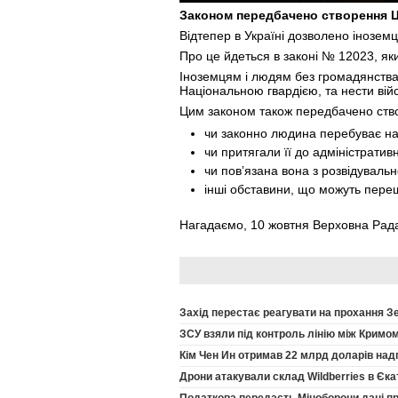
Законом передбачено створення Ц
Відтепер в Україні дозволено інозем
Про це йдеться в законі № 12023, я
Іноземцям і людям без громадянства
Національною гвардією, та нести вій
Цим законом також передбачено створ
чи законно людина перебуває на 
чи притягали її до адміністратив
чи повʼязана вона з розвідуваль
інші обставини, що можуть переш
Нагадаємо, 10 жовтня Верховна Рад
Захід перестає реагувати на прохання З
ЗСУ взяли під контроль лінію між Кримом
Кім Чен Ин отримав 22 млрд доларів надпр
Дрони атакували склад Wildberries в Єка