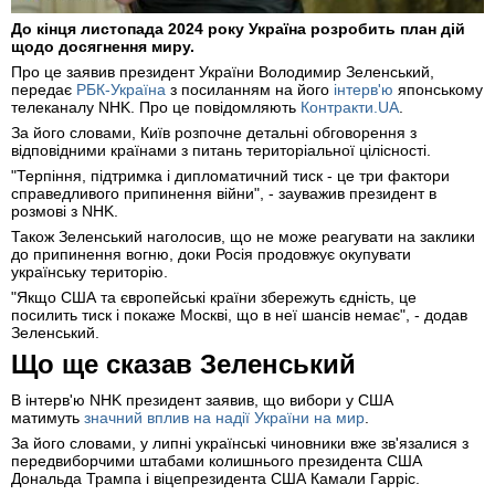
До кінця листопада 2024 року Україна розробить план дій
щодо досягнення миру.
Про це заявив президент України Володимир Зеленський,
передає
РБК-Україна
з посиланням на його
інтерв'ю
японському
телеканалу NHK. Про це повідомляють
Контракти.UA
.
За його словами, Київ розпочне детальні обговорення з
відповідними країнами з питань територіальної цілісності.
"Терпіння, підтримка і дипломатичний тиск - це три фактори
справедливого припинення війни", - зауважив президент в
розмові з NHK.
Також Зеленський наголосив, що не може реагувати на заклики
до припинення вогню, доки Росія продовжує окупувати
українську територію.
"Якщо США та європейські країни збережуть єдність, це
посилить тиск і покаже Москві, що в неї шансів немає", - додав
Зеленський.
Що ще сказав Зеленський
В інтерв'ю NHK президент заявив, що вибори у США
матимуть
значний вплив на надії України на мир
.
За його словами, у липні українські чиновники вже зв'язалися з
передвиборчими штабами колишнього президента США
Дональда Трампа і віцепрезидента США Камали Гарріс.