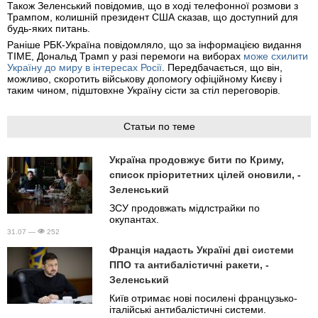
Також Зеленський повідомив, що в ході телефонної розмови з
Трампом, колишній президент США сказав, що доступний для
будь-яких питань.
Раніше РБК-Україна повідомляло, що за інформацією видання
TIME, Дональд Трамп у разі перемоги на виборах
може схилити
Україну до миру в інтересах Росії
. Передбачається, що він,
можливо, скоротить військову допомогу офіційному Києву і
таким чином, підштовхне Україну сісти за стіл переговорів.
Статьи по теме
Україна продовжує бити по Криму,
список пріоритетних цілей оновили, -
Зеленський
ЗСУ продовжать мідлстрайки по
окупантах.
31.07 —
252
Франція надасть Україні дві системи
ППО та антибалістичні ракети, -
Зеленський
Київ отримає нові посилені французько-
італійські антибалістичні системи.