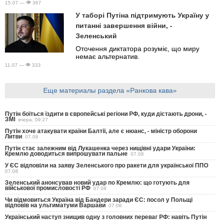
15.07 —
367
У таборі Путіна підтримують Україну у
питанні завершення війни, -
Зеленський
Оточення диктатора розуміє, що миру
немає альтернатив.
11.07 —
333
Еще материалы раздела «Ранкова кава»
Путін боїться їздити в європейські регіони РФ, куди дістають дрони, -
ЗМІ
вчера, 09:27
Путін хоче атакувати країни Балтії, але є нюанс, - міністр оборони
Литви
07.08
Путін стає залежним від Лукашенка через нищівні удари України:
Кремлю доводиться випрошувати пальне
07.08
У ЄС відповіли на заяву Зеленського про ракети для української ППО
07.08
Зеленський анонсував новий удар по Кремлю: що готують для
військової промисловості РФ
07.08
Чи відмовиться Україна від Бандери заради ЄС: посол у Польщі
відповів на ультиматуми Варшави
07.08
Український наступ знищив одну з головних переваг РФ: навіть Путін