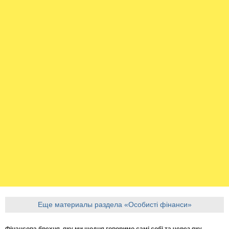
Еще материалы раздела «Особисті фінанси»
Фінансова брехня, яку ми щодня говоримо самі собі та через яку