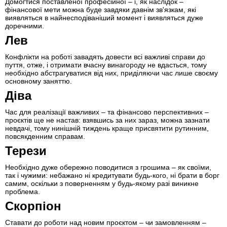
Домогтися поставленої професійної – і, як наслідок –
фінансової мети можна буде завдяки давнім зв'язкам, які
виявляться в найнесподіваніший момент і виявляться дуже
доречними.
Лев
Конфлікти на роботі завадять довести всі важливі справи до
пуття, отже, і отримати вчасну винагороду не вдасться, тому
необхідно абстрагуватися від них, приділяючи час лише своєму
основному заняттю.
Діва
Час для реалізації важливих – та фінансово перспективних –
проєктів ще не настав: взявшись за них зараз, можна зазнати
невдачі, тому нинішній тиждень краще присвятити рутинним,
повсякденним справам.
Терези
Необхідно дуже обережно поводитися з грошима – як своїми,
так і чужими: небажано ні кредитувати будь-кого, ні брати в борг
самим, оскільки з поверненням у будь-якому разі виникне
проблема.
Скорпіон
Ставати до роботи над новим проєктом – чи замовленням –