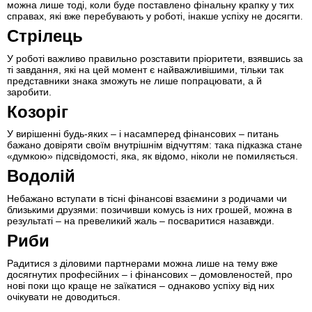
можна лише тоді, коли буде поставлено фінальну крапку у тих
справах, які вже перебувають у роботі, інакше успіху не досягти.
Стрілець
У роботі важливо правильно розставити пріоритети, взявшись за
ті завдання, які на цей момент є найважливішими, тільки так
представники знака зможуть не лише попрацювати, а й
заробити.
Козоріг
У вирішенні будь-яких – і насамперед фінансових – питань
бажано довіряти своїм внутрішнім відчуттям: така підказка стане
«думкою» підсвідомості, яка, як відомо, ніколи не помиляється.
Водолій
Небажано вступати в тісні фінансові взаємини з родичами чи
близькими друзями: позичивши комусь із них грошей, можна в
результаті – на превеликий жаль – посваритися назавжди.
Риби
Радитися з діловими партнерами можна лише на тему вже
досягнутих професійних – і фінансових – домовленостей, про
нові поки що краще не заїкатися – однаково успіху від них
очікувати не доводиться.