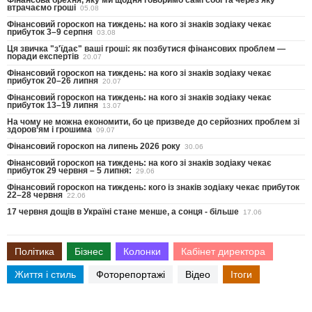
втрачаємо гроші
05.08
Фінансовий гороскоп на тиждень: на кого зі знаків зодіаку чекає
прибуток 3–9 серпня
03.08
Ця звичка "з'їдає" ваші гроші: як позбутися фінансових проблем —
поради експертів
20.07
Фінансовий гороскоп на тиждень: на кого зі знаків зодіаку чекає
прибуток 20–26 липня
20.07
Фінансовий гороскоп на тиждень: на кого зі знаків зодіаку чекає
прибуток 13–19 липня
13.07
На чому не можна економити, бо це призведе до серйозних проблем зі
здоров’ям і грошима
09.07
Фінансовий гороскоп на липень 2026 року
30.06
Фінансовий гороскоп на тиждень: на кого зі знаків зодіаку чекає
прибуток 29 червня – 5 липня:
29.06
Фінансовий гороскоп на тиждень: кого із знаків зодіаку чекає прибуток
22–28 червня
22.06
17 червня дощів в Україні стане менше, а сонця - більше
17.06
Політика
Бізнес
Колонки
Кабінет директора
Життя і стиль
Фоторепортажі
Відео
Ітоги