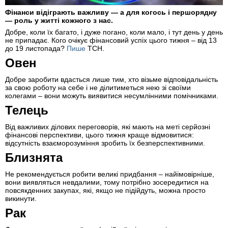
Фінанси відіграють важливу — а для когось і першорядну
— роль у житті кожного з нас.
Добре, коли їх багато, і дуже погано, коли мало, і тут день у день
не припадає. Кого очікує фінансовий успіх цього тижня – від 13
до 19 листопада?
Пише
ТСН.
Овен
Добре заробити вдасться лише тим, хто візьме відповідальність
за свою роботу на себе і не ділитиметься нею зі своїми
колегами – вони можуть виявитися несумлінними помічниками.
Телець
Від важливих ділових переговорів, які мають на меті серйозні
фінансові перспективи, цього тижня краще відмовитися:
відсутність взаєморозуміння зробить їх безперспективними.
Близнята
Не рекомендується робити великі придбання – найімовірніше,
вони виявляться невдалими, тому потрібно зосередитися на
повсякденних закупах, які, якщо не підійдуть, можна просто
викинути.
Рак