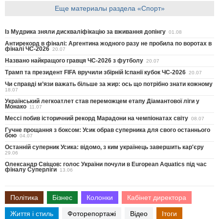
Еще материалы раздела «Спорт»
Із Мудрика зняли дискваліфікацію за вживання допінгу
01.08
Антирекорд в фіналі: Аргентина жодного разу не пробила по воротах в
фіналі ЧС-2026
20.07
Названо найкращого гравця ЧС-2026 з футболу
20.07
Трамп та президент FIFA вручили збірній Іспанії кубок ЧС-2026
20.07
Чи справді м’язи важать більше за жир: ось що потрібно знати кожному
18.07
Український легкоатлет став переможцем етапу Діамантової ліги у
Монако
11.07
Мессі побив історичний рекорд Марадони на чемпіонатах світу
08.07
Гучне прощання з боксом: Усик обрав суперника для свого останнього
бою
04.07
Останній суперник Усика: відомо, з ким українець завершить кар'єру
29.06
Олександр Свіщов: голос України почули в European Aquatics під час
фіналу Суперліги
13.06
Політика
Бізнес
Колонки
Кабінет директора
Життя і стиль
Фоторепортажі
Відео
Ітоги