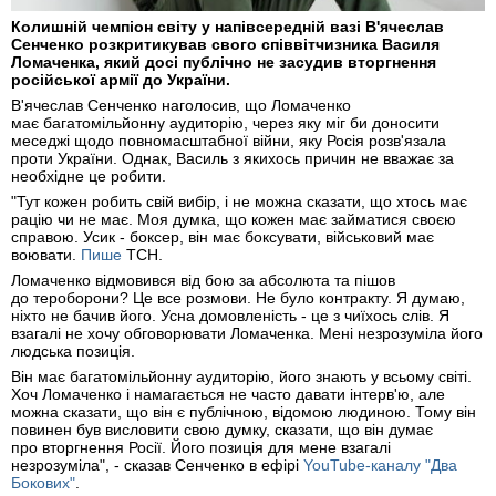
Колишній чемпіон світу у напівсередній вазі В'ячеслав
Сенченко розкритикував свого співвітчизника Василя
Ломаченка, який досі публічно не засудив вторгнення
російської армії до України.
В'ячеслав Сенченко наголосив, що Ломаченко
має багатомільйонну аудиторію, через яку міг би доносити
меседжі щодо повномасштабної війни, яку Росія розв'язала
проти України. Однак, Василь з якихось причин не вважає за
необхідне це робити.
"Тут кожен робить свій вибір, і не можна сказати, що хтось має
рацію чи не має. Моя думка, що кожен має займатися своєю
справою. Усик - боксер, він має боксувати, військовий має
воювати.
Пише
ТСН.
Ломаченко відмовився від бою за абсолюта та пішов
до тероборони? Це все розмови. Не було контракту. Я думаю,
ніхто не бачив його. Усна домовленість - це з чиїхось слів. Я
взагалі не хочу обговорювати Ломаченка. Мені незрозуміла його
людська позиція.
Він має багатомільйонну аудиторію, його знають у всьому світі.
Хоч Ломаченко і намагається не часто давати інтерв'ю, але
можна сказати, що він є публічною, відомою людиною. Тому він
повинен був висловити свою думку, сказати, що він думає
про вторгнення Росії. Його позиція для мене взагалі
незрозуміла", - сказав Сенченко в ефірі
YouTube-каналу "Два
Бокових"
.