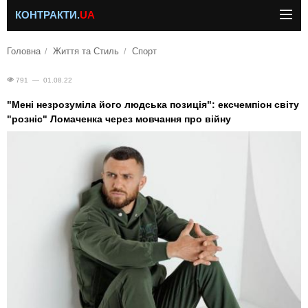
КОНТРАКТИ.
UA
Головна
Життя та Стиль
Спорт
791 — 01.08.22
"Мені незрозуміла його людська позиція": ексчемпіон світу
"розніс" Ломаченка через мовчання про війну