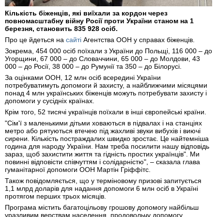
Кількість біженців, які виїхали за кордон через
повномасштабну війну Росії проти України станом на 1
березня, становить 835 928 осіб.
Про це йдеться на
сайті
Агентства ООН у справах біженців.
Зокрема, 454 000 осіб поїхали з України до Польщі, 116 000 – до
Угорщини, 67 000 – до Словаччини, 65 000 – до Молдови, 43
000 – до Росії, 38 000 – до Румунії та 350 – до Білорусі.
За оцінками ООН, 12 млн осіб всередині України
потребуватимуть допомоги й захисту, а найближчими місяцями
понад 4 млн українських біженців можуть потребувати захисту і
допомоги у сусідніх країнах.
Крім того, 52 тисячі українців поїхали в інші європейські країни.
"Сім'ї з маленькими дітьми ховаються в підвалах і на станціях
метро або рятуються втечею під жахливі звуки вибухів і виючі
сирени. Кількість постраждалих швидко зростає. Це найтемніша
година для народу України. Нам треба посилити нашу відповідь
зараз, щоб захистити життя та гідність простих українців". Ми
повинні відповісти співчуттям і солідарністю", – сказала глава
гуманітарної допомоги ООН Мартін Гріффітс.
Також повідомляється, що у терміновому призові запитується
1,1 млрд доларів для надання допомоги 6 млн осіб в Україні
протягом перших трьох місяців.
Програма містить багатоцільову грошову допомогу найбільш
уразливим верствам населення, продовольчу допомогу,