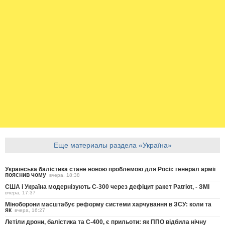
Еще материалы раздела «Україна»
Українська балістика стане новою проблемою для Росії: генерал армії
пояснив чому
вчера, 18:38
США і Україна модернізують С-300 через дефіцит ракет Patriot, - ЗМІ
вчера, 17:37
Міноборони масштабує реформу системи харчування в ЗСУ: коли та
як
вчера, 16:27
Летіли дрони, балістика та С-400, є прильоти: як ППО відбила нічну