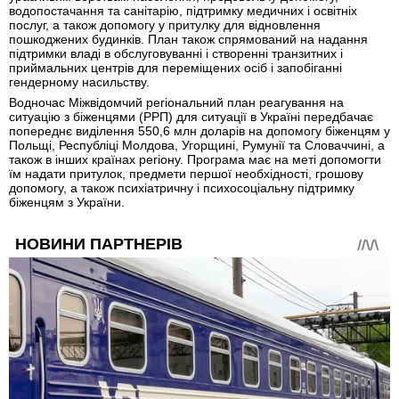
водопостачання та санітарію, підтримку медичних і освітніх
послуг, а також допомогу у притулку для відновлення
пошкоджених будинків. План також спрямований на надання
підтримки владі в обслуговуванні і створенні транзитних і
приймальних центрів для переміщених осіб і запобіганні
гендерному насильству.
Водночас Міжвідомчий регіональний план реагування на
ситуацію з біженцями (РРП) для ситуації в Україні передбачає
попереднє виділення 550,6 млн доларів на допомогу біженцям у
Польщі, Республіці Молдова, Угорщині, Румунії та Словаччині, а
також в інших країнах регіону. Програма має на меті допомогти
їм надати притулок, предмети першої необхідності, грошову
допомогу, а також психіатричну і психосоціальну підтримку
біженцям з України.