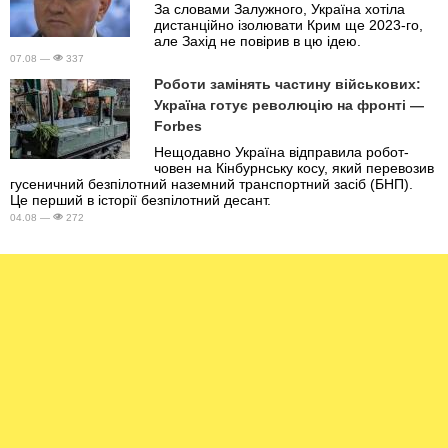
За словами Залужного, Україна хотіла
дистанційно ізолювати Крим ще 2023-го,
але Захід не повірив в цю ідею.
07.08 —
337
Роботи замінять частину військових:
Україна готує революцію на фронті —
Forbes
Нещодавно Україна відправила робот-
човен на Кінбурнську косу, який перевозив
гусеничний безпілотний наземний транспортний засіб (БНП).
Це перший в історії безпілотний десант.
04.08 —
272